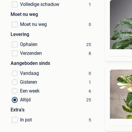
Volledige schaduw
1
Moet nu weg
Moet nu weg
0
Levering
Ophalen
25
Verzenden
8
Aangeboden sinds
Vandaag
0
Gisteren
1
Een week
6
Altijd
25
Extra's
In pot
5