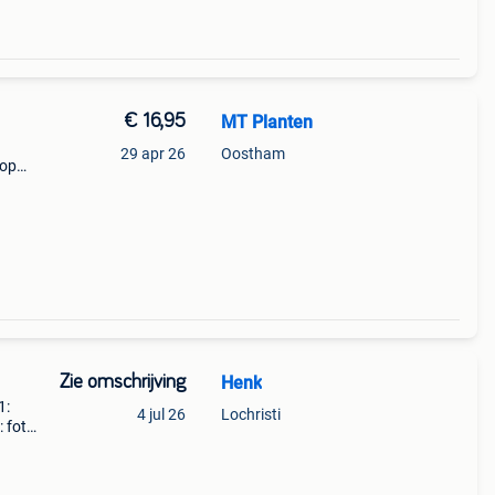
€ 16,95
MT Planten
29 apr 26
Oostham
 op
Zie omschrijving
Henk
1:
4 jul 26
Lochristi
: foto