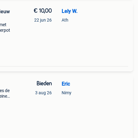
€ 10,00
Lely W.
nieuw
22 jun 26
Ath
 met
ierpot
Bieden
Eric
tes de
3 aug 26
Nimy
eine