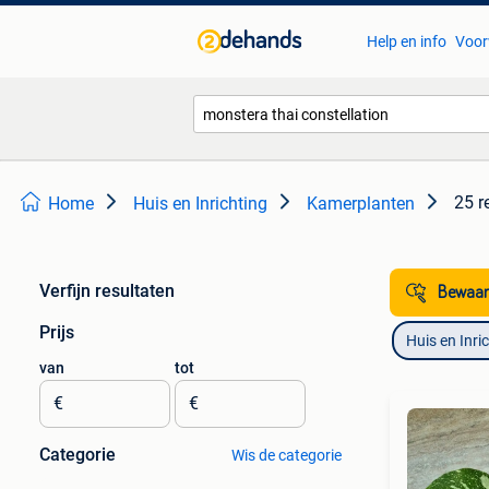
Help en info
Voor
25 r
Home
Huis en Inrichting
Kamerplanten
Verfijn resultaten
Bewaar
Prijs
Huis en Inri
van
tot
€
€
Categorie
Wis de categorie