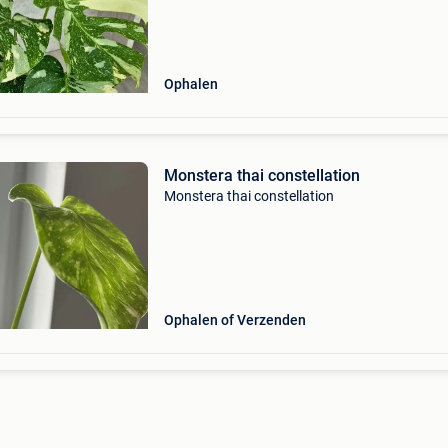
of brengen p.o.t.k. Meer planten beschikbaar,
check mijn pr
Ophalen
Monstera thai constellation
Monstera thai constellation
Ophalen of Verzenden