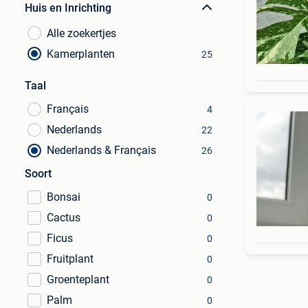
Huis en Inrichting
Alle zoekertjes
Kamerplanten
25
Taal
Français
4
Nederlands
22
Nederlands & Français
26
Soort
Bonsai
0
Cactus
0
Ficus
0
Fruitplant
0
Groenteplant
0
Palm
0