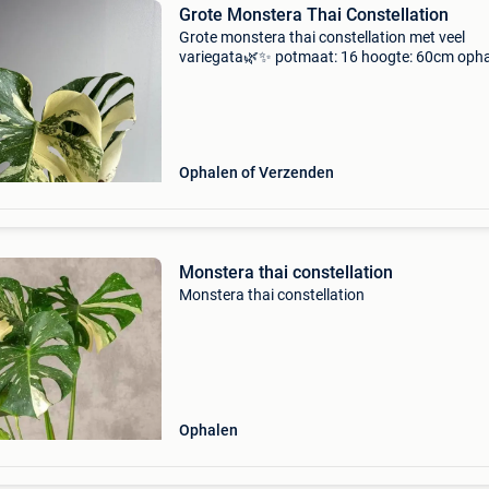
Grote Monstera Thai Constellation
Grote monstera thai constellation met veel
variegata🌿✨ potmaat: 16 hoogte: 60cm oph
regio tessenderlo of kortenaken verzending
mogelijk (zorgvuldig verpakt) interesse of op 
naar een specifie
Ophalen of Verzenden
Monstera thai constellation
Monstera thai constellation
Ophalen