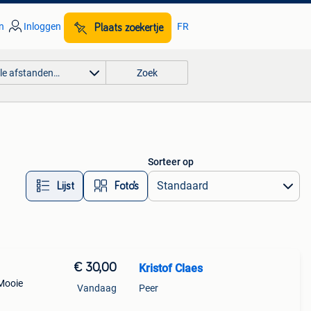
n
Inloggen
FR
Plaats zoekertje
lle afstanden…
Zoek
Sorteer op
Lijst
Foto’s
€ 30,00
Kristof Claes
Mooie
Vandaag
Peer
 be)