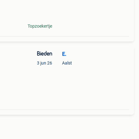
Topzoekertje
Bieden
E.
3 jun 26
Aalst