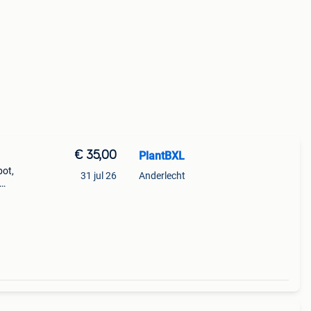
€ 35,00
PlantBXL
pot,
31 jul 26
Anderlecht