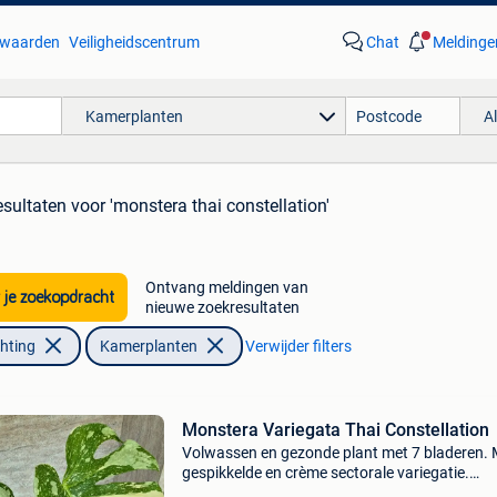
waarden
Veiligheidscentrum
Chat
Meldinge
Kamerplanten
A
esultaten
voor 'monstera thai constellation'
Ontvang meldingen van
 je zoekopdracht
nieuwe zoekresultaten
chting
Kamerplanten
Verwijder filters
Monstera Variegata Thai Constellation
Volwassen en gezonde plant met 7 bladeren. 
gespikkelde en crème sectorale variegatie.
Ongeveer 60cm hoog afhalen in peer (limburg,