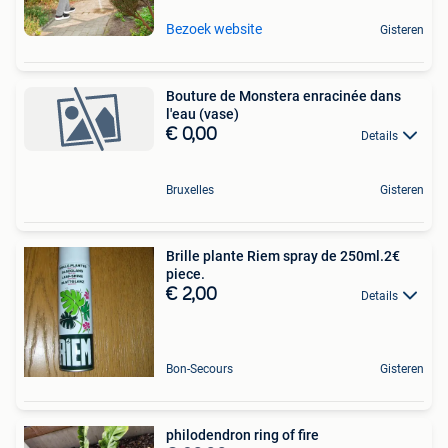
Bezoek website
Gisteren
Bouture de Monstera enracinée dans
l'eau (vase)
€ 0,00
Details
Bruxelles
Gisteren
Brille plante Riem spray de 250ml.2€
piece.
€ 2,00
Details
Bon-Secours
Gisteren
philodendron ring of fire