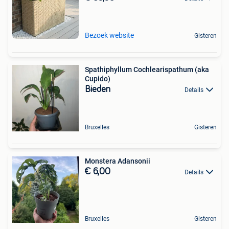
Bezoek website
Gisteren
Spathiphyllum Cochlearispathum (aka
Cupido)
Bieden
Details
Bruxelles
Gisteren
Monstera Adansonii
€ 6,00
Details
Bruxelles
Gisteren