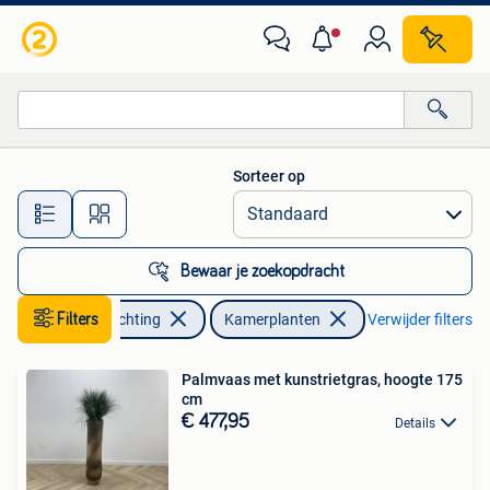
Kamerplanten
Sorteer op
Alle afstanden…
Bewaar je zoekopdracht
Huis en Inrichting
Filters
Kamerplanten
Verwijder filters
Palmvaas met kunstrietgras, hoogte 175
cm
€ 477,95
Details