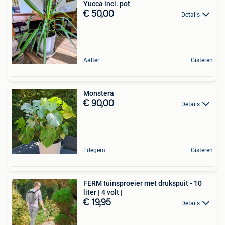
Yucca incl. pot
€ 50,00
Details
Aalter
Gisteren
Monstera
€ 90,00
Details
Edegem
Gisteren
FERM tuinsproeier met drukspuit - 10
liter | 4 volt |
€ 19,95
Details