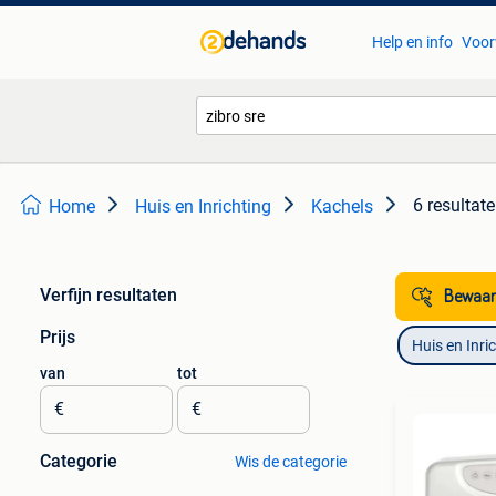
Help en info
Voor
6 resultat
Home
Huis en Inrichting
Kachels
Verfijn resultaten
Bewaar
Prijs
Huis en Inri
van
tot
€
€
Categorie
Wis de categorie