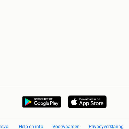
esvol
Help en info
Voorwaarden
Privacyverklaring