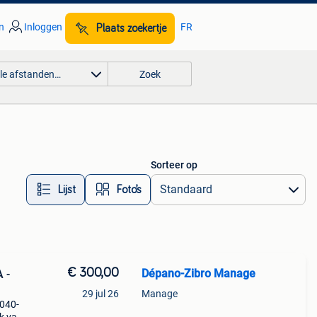
n
Inloggen
FR
Plaats zoekertje
lle afstanden…
Zoek
Sorteer op
Lijst
Foto’s
€ 300,00
Dépano-Zibro Manage
 -
29 jul 26
Manage
8040-