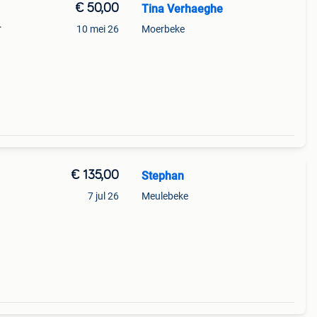
€ 50,00
Tina Verhaeghe
.
10 mei 26
Moerbeke
€ 135,00
Stephan
7 jul 26
Meulebeke