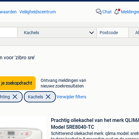
waarden
Veiligheidscentrum
Chat
Meldinge
Kachels
A
en
voor 'zibro sre'
Ontvang meldingen van
 je zoekopdracht
nieuwe zoekresultaten
chting
Kachels
Verwijder filters
Prachtig oliekachel van het merk QLIMA
Model SRE8040-TC
Schitterend oliekachel merk: qlima model: sre