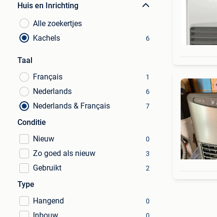
Huis en Inrichting
Alle zoekertjes
Kachels
6
Taal
Français
1
Nederlands
6
Nederlands & Français
7
Conditie
Nieuw
0
Zo goed als nieuw
3
Gebruikt
2
Type
Hangend
0
Inbouw
0