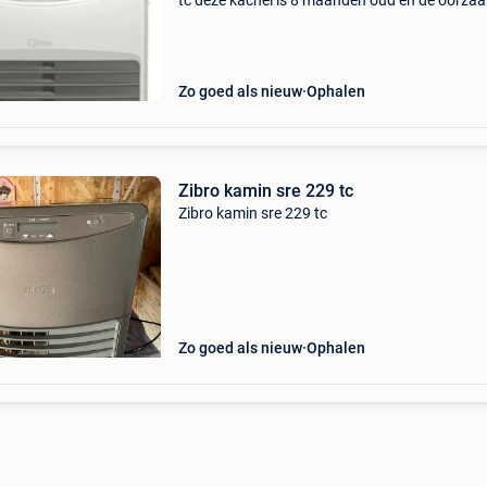
tc deze kachel is 8 maanden oud en de oorzaa
de verkoop is te wijten aan een overlijden. Vas
prijs
Zo goed als nieuw
Ophalen
Zibro kamin sre 229 tc
Zibro kamin sre 229 tc
Zo goed als nieuw
Ophalen