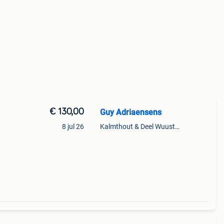
€ 130,00
Guy Adriaensens
8 jul 26
Kalmthout & Deel Wuustwezel