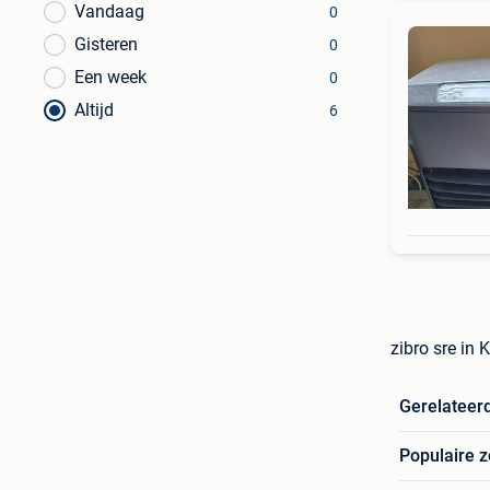
Vandaag
0
Gisteren
0
Een week
0
Altijd
6
zibro sre in 
Gerelateer
Populaire 