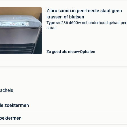
Zibro camin.in peerfeecte staat geen
krassen of blutsen
Type sre236 4600w net onderhoud gehad.per
staat.
Zo goed als nieuw
Ophalen
Kachels
de zoektermen
zoektermen