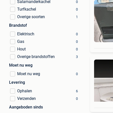
Salamanderkachel
0
Turfkachel
0
Overige soorten
1
Brandstof
Elektrisch
0
Gas
0
Hout
0
Overige brandstoffen
3
Moet nu weg
Moet nu weg
0
Levering
Ophalen
6
Verzenden
0
Aangeboden sinds