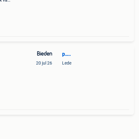
k van
te
Bieden
p…..
20 jul 26
Lede