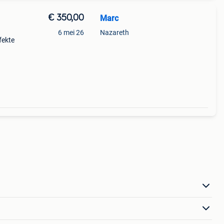
€ 350,00
Marc
6 mei 26
Nazareth
fekte