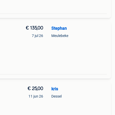
€ 135,00
Stephan
7 jul 26
Meulebeke
€ 25,00
kris
11 jun 26
Dessel