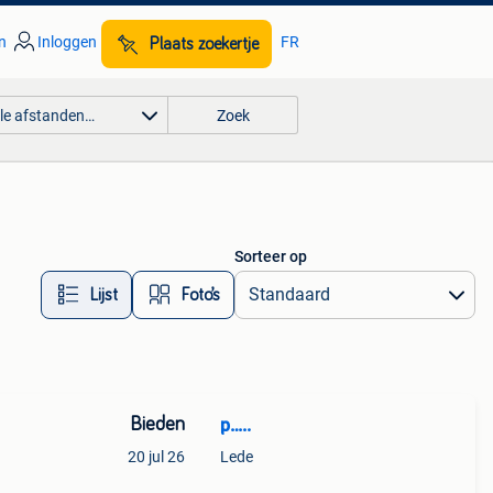
n
Inloggen
FR
Plaats zoekertje
lle afstanden…
Zoek
Sorteer op
Lijst
Foto’s
Bieden
p…..
20 jul 26
Lede