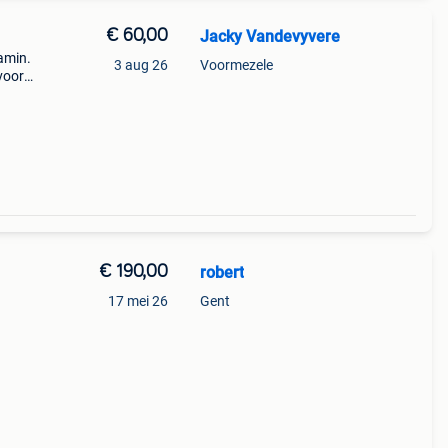
€ 60,00
Jacky Vandevyvere
amin.
3 aug 26
Voormezele
voor
€ 190,00
robert
17 mei 26
Gent