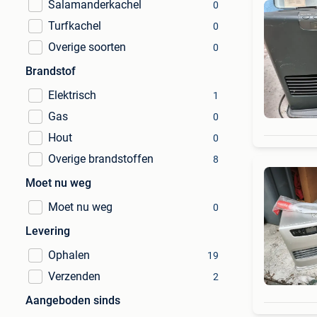
Salamanderkachel
0
Turfkachel
0
Overige soorten
0
Brandstof
Elektrisch
1
Gas
0
Hout
0
Overige brandstoffen
8
Moet nu weg
Moet nu weg
0
Levering
Ophalen
19
Verzenden
2
Aangeboden sinds