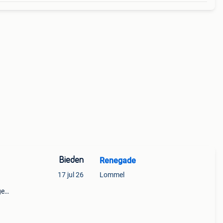
Bieden
Renegade
17 jul 26
Lommel
ge
an
al te