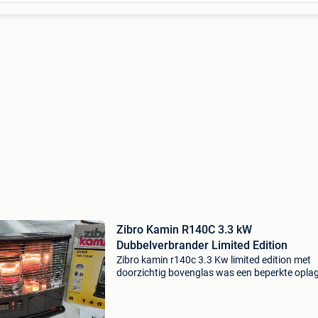
Zibro Kamin R140C 3.3 kW
Dubbelverbrander Limited Edition
Zibro kamin r140c 3.3 Kw limited edition met
doorzichtig bovenglas was een beperkte opla
verkeert in 100% technische staat. Voorzien v
een nieuwe kous . Met werkende gloeiplug over
plaatsen w