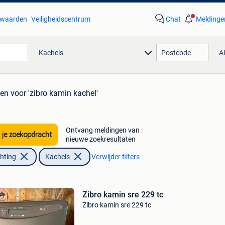
waarden
Veiligheidscentrum
Chat
Meldinge
Kachels
A
ten
voor 'zibro kamin kachel'
Ontvang meldingen van
 je zoekopdracht
nieuwe zoekresultaten
chting
Kachels
Verwijder filters
Zibro kamin sre 229 tc
Zibro kamin sre 229 tc