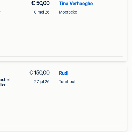
€ 50,00
Tina Verhaeghe
.
10 mei 26
Moerbeke
€ 150,00
Rudi
achel
27 jul 26
Turnhout
iter
ngen