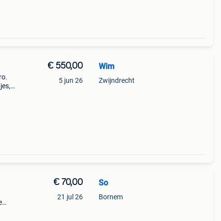
€ 550,00
Wim
ro.
5 jun 26
Zwijndrecht
jes,
en
r vei
€ 70,00
So
21 jul 26
Bornem
e
e er