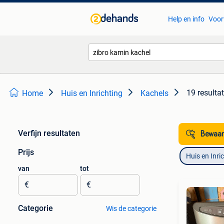
Help en info
Voor
19 resulta
Home
Huis en Inrichting
Kachels
Verfijn resultaten
Bewaar
Prijs
Huis en Inri
van
tot
€
€
Categorie
Wis de categorie