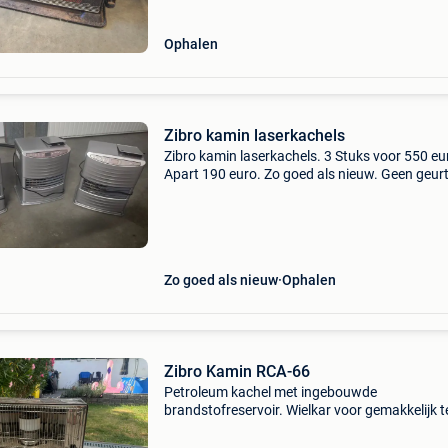
Ophalen
Zibro kamin laserkachels
Zibro kamin laserkachels. 3 Stuks voor 550 eu
Apart 190 euro. Zo goed als nieuw. Geen geurt
enkel bij aan en uitzetten. Dit is te verwaarloz
met de goedkope warmte die ze uitstralen. Zee
Zo goed als nieuw
Ophalen
Zibro Kamin RCA-66
Petroleum kachel met ingebouwde
brandstofreservoir. Wielkar voor gemakkelijk t
kunnen verplaatsen is incl. 5L petroleum krijg j
nog erbij + een volle tank. Wiek is bij op moet