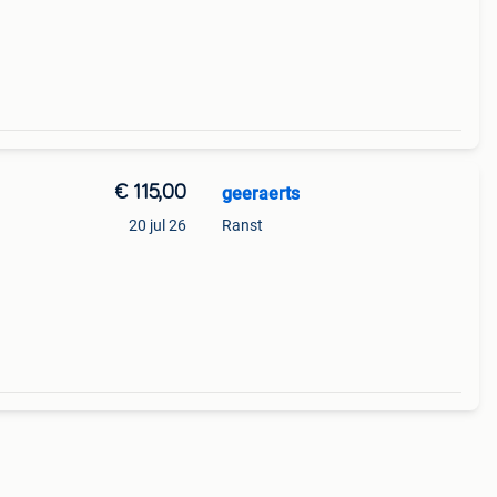
€ 115,00
geeraerts
20 jul 26
Ranst