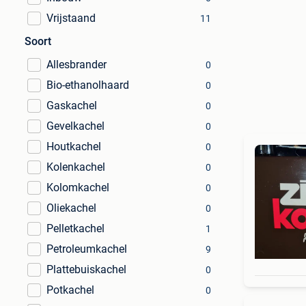
Vrijstaand
11
Soort
Allesbrander
0
Bio-ethanolhaard
0
Gaskachel
0
Gevelkachel
0
Houtkachel
0
Kolenkachel
0
Kolomkachel
0
Oliekachel
0
Pelletkachel
1
Petroleumkachel
9
Plattebuiskachel
0
Potkachel
0