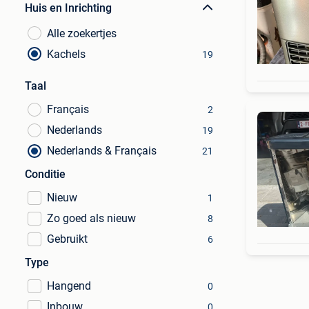
Huis en Inrichting
Alle zoekertjes
Kachels
19
Taal
Français
2
Nederlands
19
Nederlands & Français
21
Conditie
Nieuw
1
Zo goed als nieuw
8
Gebruikt
6
Type
Hangend
0
Inbouw
0