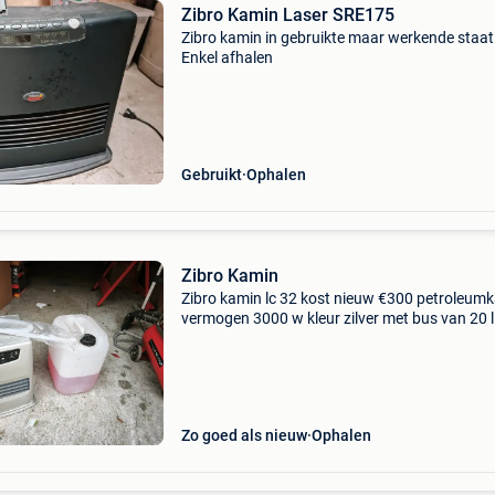
Zibro Kamin Laser SRE175
Zibro kamin in gebruikte maar werkende staat
Enkel afhalen
Gebruikt
Ophalen
Zibro Kamin
Zibro kamin lc 32 kost nieuw €300 petroleumk
vermogen 3000 w kleur zilver met bus van 20 l
(zit nog +/- halfvol) en overhevelslang instelli
en functies: instelbare thermostat 24 warm
Zo goed als nieuw
Ophalen