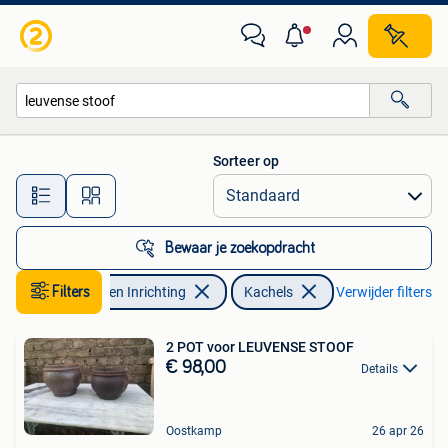
Kachels
Sorteer op
Alle afstanden…
Bewaar je zoekopdracht
Filters
Huis en Inrichting
Kachels
Verwijder filters
2 POT voor LEUVENSE STOOF
€ 98,00
Details
Oostkamp
26 apr 26