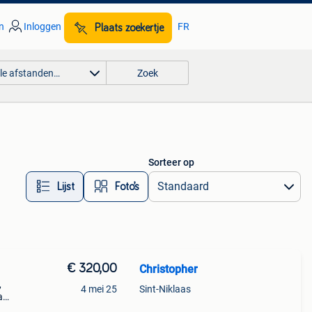
n
Inloggen
FR
Plaats zoekertje
lle afstanden…
Zoek
Sorteer op
Lijst
Foto’s
€ 320,00
Christopher
,
4 mei 25
Sint-Niklaas
a