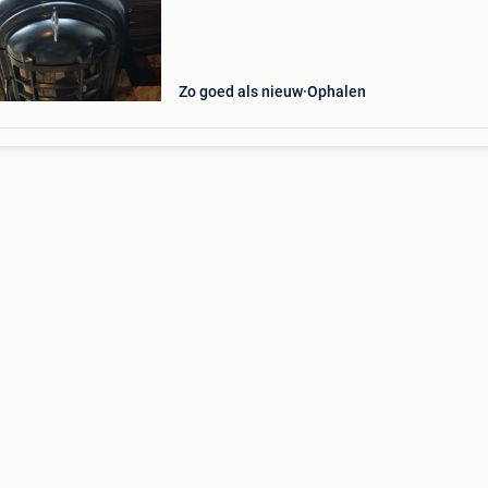
koerierdienst , vraagprijs 320€ hoogte 75cm d
45cm bre
Zo goed als nieuw
Ophalen