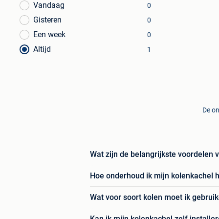
Vandaag
0
Gisteren
0
Een week
0
Altijd
1
De on
Wat zijn de belangrijkste voordelen 
Hoe onderhoud ik mijn kolenkachel h
Wat voor soort kolen moet ik gebruik
Kan ik mijn kolenkachel zelf installe