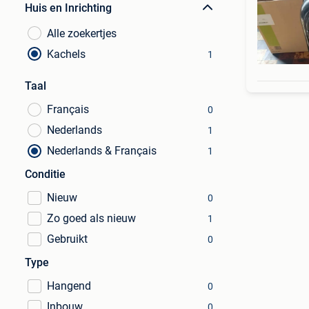
Huis en Inrichting
Alle zoekertjes
Kachels
1
Taal
Français
0
Nederlands
1
Nederlands & Français
1
Conditie
Nieuw
0
Zo goed als nieuw
1
Gebruikt
0
Type
Hangend
0
Inbouw
0