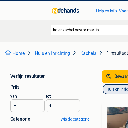
Help en info
Voor
1 resultaat
Home
Huis en Inrichting
Kachels
Verfijn resultaten
Bewaar
Prijs
Huis en Inri
van
tot
€
€
Categorie
Wis de categorie