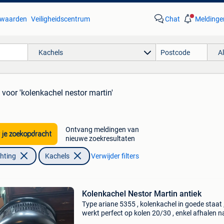
waarden
Veiligheidscentrum
Chat
Meldinge
Kachels
A
voor 'kolenkachel nestor martin'
Ontvang meldingen van
 je zoekopdracht
nieuwe zoekresultaten
chting
Kachels
Verwijder filters
Kolenkachel Nestor Martin antiek
Type ariane 5355 , kolenkachel in goede staat 
werkt perfect op kolen 20/30 , enkel afhalen n
contante betaling te tessenderlo , geen