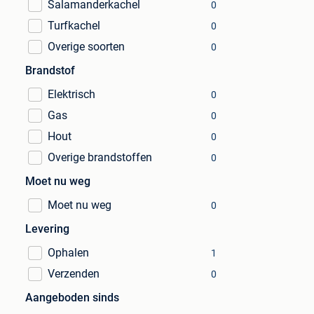
Salamanderkachel
0
Turfkachel
0
Overige soorten
0
Brandstof
Elektrisch
0
Gas
0
Hout
0
Overige brandstoffen
0
Moet nu weg
Moet nu weg
0
Levering
Ophalen
1
Verzenden
0
Aangeboden sinds