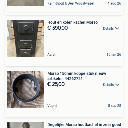
Kalmthout & Deel Wuustwezel
4 aug 26
Hout en kolen kachel Morso
€ 390,00
Details
Aalst
10 jan 26
Morso 150mm koppelstuk nieuw
artikelnr. 44262721
€ 25,00
Details
Vught
5 sep 25
Degelijke Morso houtkachel in zeer goed