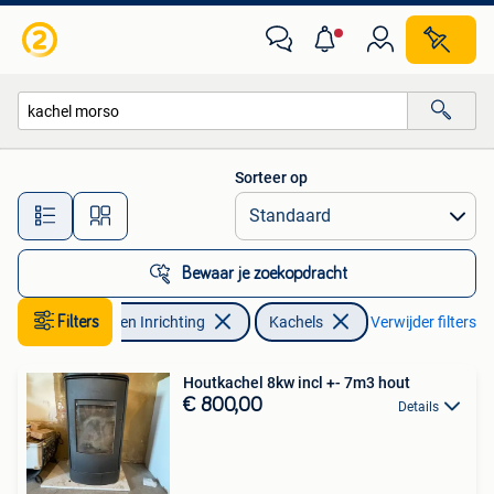
Kachels
Sorteer op
Alle afstanden…
Bewaar je zoekopdracht
Filters
Huis en Inrichting
Kachels
Verwijder filters
Houtkachel 8kw incl +- 7m3 hout
€ 800,00
Details