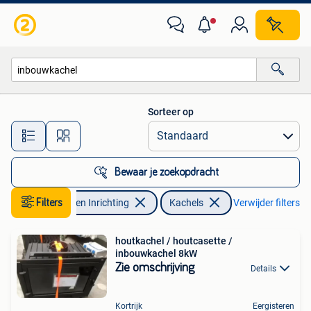
Kachels
Sorteer op
Alle afstanden…
Bewaar je zoekopdracht
Filters
Huis en Inrichting
Kachels
Verwijder filters
houtkachel / houtcasette /
inbouwkachel 8kW
Zie omschrijving
Details
Kortrijk
Eergisteren