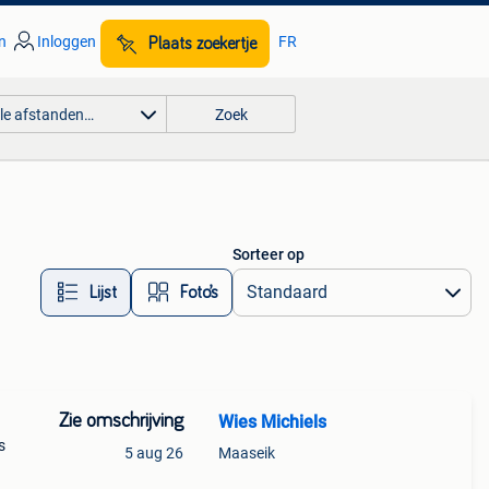
n
Inloggen
FR
Plaats zoekertje
lle afstanden…
Zoek
Sorteer op
Lijst
Foto’s
Zie omschrijving
Wies Michiels
s
5 aug 26
Maaseik