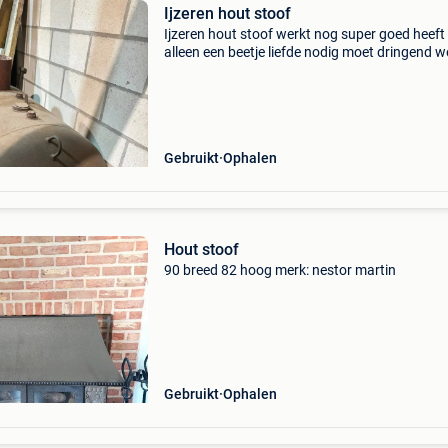
Ijzeren hout stoof
Ijzeren hout stoof werkt nog super goed heeft
alleen een beetje liefde nodig moet dringend 
prijs overeen te komen. Enkel cash te betalen 
zelf op te halen
Gebruikt
Ophalen
Hout stoof
90 breed 82 hoog merk: nestor martin
Gebruikt
Ophalen