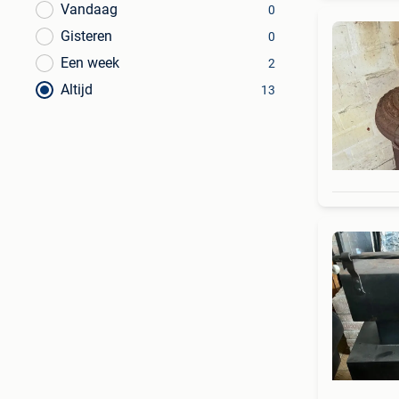
Vandaag
0
Gisteren
0
Een week
2
Altijd
13