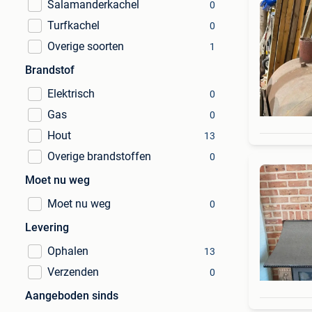
Salamanderkachel
0
Turfkachel
0
Overige soorten
1
Brandstof
Elektrisch
0
Gas
0
Hout
13
Overige brandstoffen
0
Moet nu weg
Moet nu weg
0
Levering
Ophalen
13
Verzenden
0
Aangeboden sinds