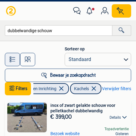
Kachels
Sorteer op
Alle afstanden…
Bewaar je zoekopdracht
Filters
Huis en Inrichting
Kachels
Verwijder filters
inox of zwart gelakte schouw voor
pelletkachel dubbelwandig
€ 399,00
Details
Topadvertentie
Bezoek website
Gisteren