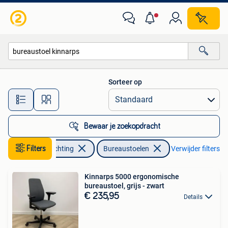
Bureaustoelen
Sorteer op
Alle afstanden…
Bewaar je zoekopdracht
Huis en Inrichting
Filters
Bureaustoelen
Verwijder filters
Kinnarps 5000 ergonomische
bureaustoel, grijs - zwart
€ 235,95
Details