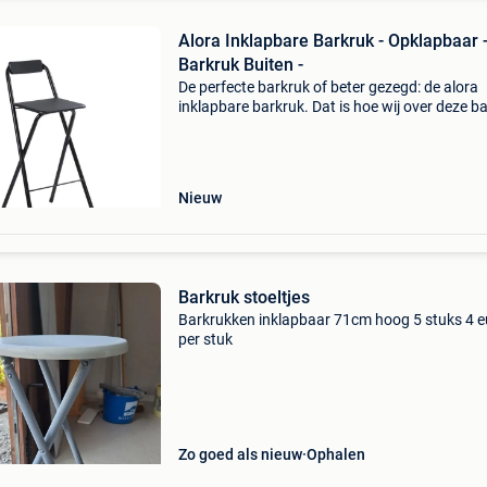
Alora Inklapbare Barkruk - Opklapbaar 
Barkruk Buiten -
De perfecte barkruk of beter gezegd: de alora
inklapbare barkruk. Dat is hoe wij over deze b
denken. Het ruwe kunststof van de zitting en
rugleuning in combinatie met het gladde
gepoedercoate me
Nieuw
Barkruk stoeltjes
Barkrukken inklapbaar 71cm hoog 5 stuks 4 e
per stuk
Zo goed als nieuw
Ophalen