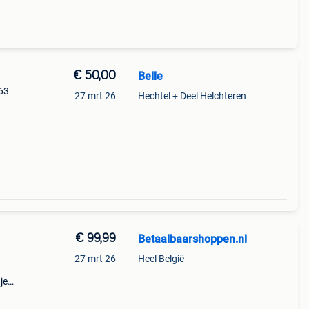
€ 50,00
Belle
 63
27 mrt 26
Hechtel + Deel Helchteren
€ 99,99
Betaalbaarshoppen.nl
27 mrt 26
Heel België
je
ent?
 niet