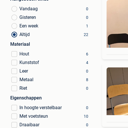
Vandaag
0
Gisteren
0
Een week
1
Altijd
22
Materiaal
Hout
6
Kunststof
4
Leer
0
Metaal
8
Riet
0
Eigenschappen
In hoogte verstelbaar
0
Met voetsteun
10
Draaibaar
0