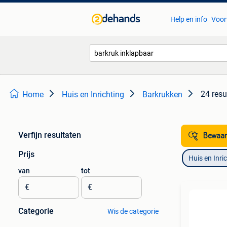
Help en info
Voor
24 resu
Home
Huis en Inrichting
Barkrukken
Verfijn resultaten
Bewaar
Prijs
Huis en Inri
van
tot
€
€
Categorie
Wis de categorie