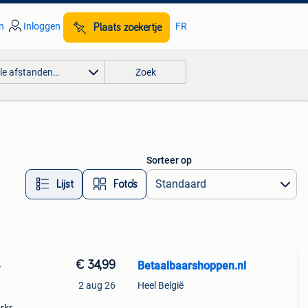
n
Inloggen
FR
Plaats zoekertje
lle afstanden…
Zoek
Sorteer op
Lijst
Foto’s
€ 34,99
Betaalbaarshoppen.nl
-
2 aug 26
Heel België