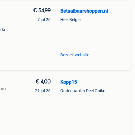
€ 34,99
Betaalbaarshoppen.nl
-
7 jul 26
Heel België
arkruk
Bezoek website
€ 4,00
Kopp15
uro
21 jul 26
Oudenaarde+Deel Ooike