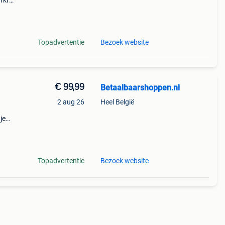
arkruk
Topadvertentie
Bezoek website
€ 99,99
Betaalbaarshoppen.nl
2 aug 26
Heel België
je
ent?
 niet
Topadvertentie
Bezoek website