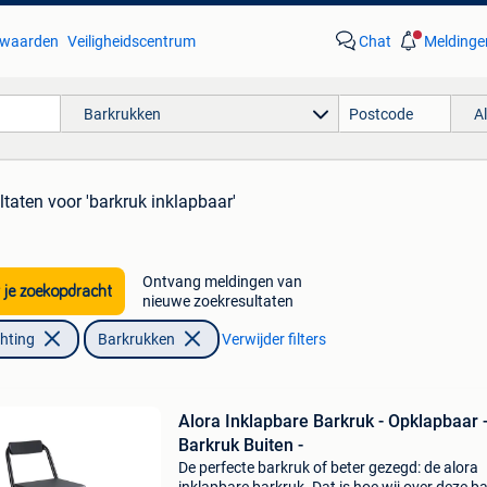
waarden
Veiligheidscentrum
Chat
Meldinge
Barkrukken
A
ltaten
voor 'barkruk inklapbaar'
Ontvang meldingen van
 je zoekopdracht
nieuwe zoekresultaten
chting
Barkrukken
Verwijder filters
Alora Inklapbare Barkruk - Opklapbaar 
Barkruk Buiten -
De perfecte barkruk of beter gezegd: de alora