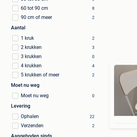
60 tot 90 cm
8
90 cm of meer
2
Aantal
1 kruk
2
2 krukken
3
3 krukken
0
4 krukken
4
5 krukken of meer
2
Moet nu weg
Moet nu weg
0
Levering
Ophalen
22
Verzenden
2
Aangeboden sinds