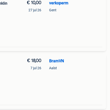
€ 10,00
verkoperm
nklin
27 jul 26
Gent
€ 18,00
BramVN
7 jul 26
Aalst