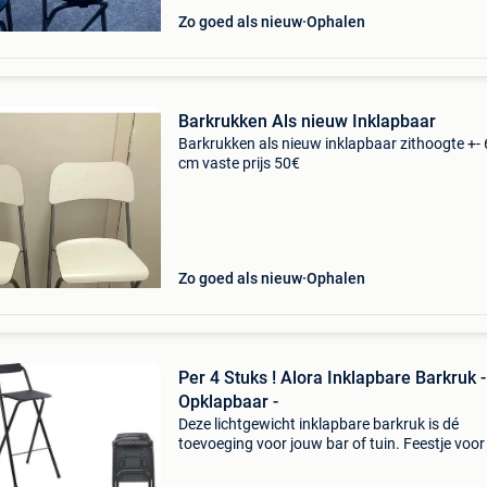
Zo goed als nieuw
Ophalen
Barkrukken Als nieuw Inklapbaar
Barkrukken als nieuw inklapbaar zithoogte +-
cm vaste prijs 50€
Zo goed als nieuw
Ophalen
Per 4 Stuks ! Alora Inklapbare Barkruk -
Opklapbaar -
Deze lichtgewicht inklapbare barkruk is dé
toevoeging voor jouw bar of tuin. Feestje voor 
vrienden of klanten ontvangen bij een evenem
Deze barkruk maakt voor iedereen plek. Heb je