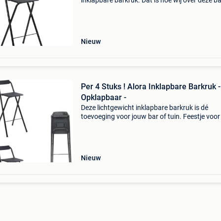
inklapbare barkruk. Dat is hoe wij over deze b
denken. Het ruwe kunststof van de zitting en
rugleuning in combinatie met het gladde
gepoedercoate me
Nieuw
Per 4 Stuks ! Alora Inklapbare Barkruk -
Opklapbaar -
Deze lichtgewicht inklapbare barkruk is dé
toevoeging voor jouw bar of tuin. Feestje voor 
vrienden of klanten ontvangen bij een evenem
Deze barkruk maakt voor iedereen plek. Heb je
genoeg
Nieuw