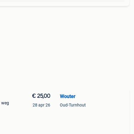
€ 25,00
Wouter
n weg
28 apr 26
Oud-Turnhout