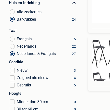
Huis en Inrichting
Alle zoekertjes
Barkrukken
24
Taal
Français
5
Nederlands
22
Nederlands & Français
27
Conditie
Nieuw
3
Zo goed als nieuw
14
Gebruikt
5
Hoogte
Minder dan 30 cm
0
30 tot 60 cm
0