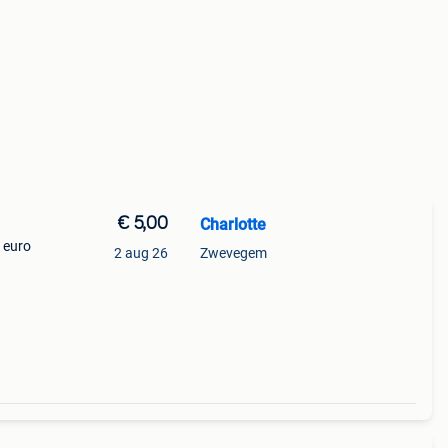
€ 5,00
Charlotte
5 euro
2 aug 26
Zwevegem