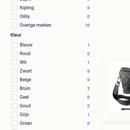
Kipling
0
Oilily
0
Overige merken
10
Kleur
Blauw
1
Rood
0
Wit
1
Zwart
6
Beige
0
Bruin
2
Geel
0
Goud
0
Grijs
1
Groen
0