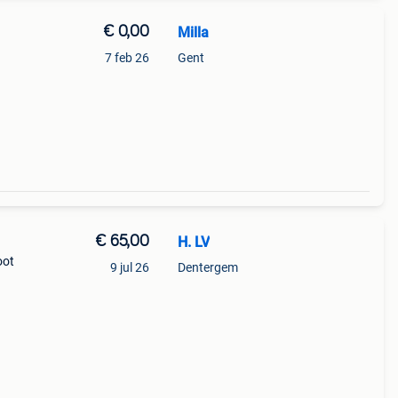
€ 0,00
Milla
7 feb 26
Gent
€ 65,00
H. LV
oot
9 jul 26
Dentergem