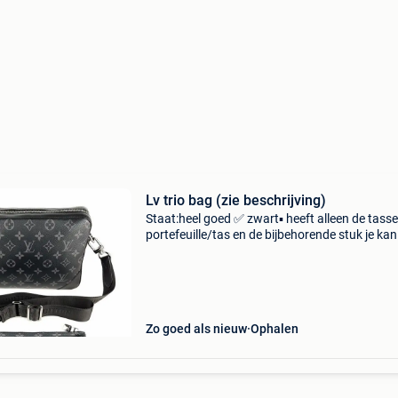
Lv trio bag (zie beschrijving)
Staat:heel goed ✅ zwart▪️ heeft alleen de tass
portefeuille/tas en de bijbehorende stuk je kan
als handtas gebruiken +485296489
Zo goed als nieuw
Ophalen