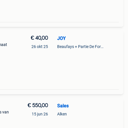
€ 40,00
JOY
rmaat
26 okt 25
Beaufays + Partie De Foret Et De Tilff
€ 550,00
Sales
is van
15 jun 26
Alken