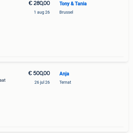
€ 280,00
Tony & Tania
1 aug 26
Brussel
 louis
€ 500,00
Anja
taat
26 jul 26
Ternat