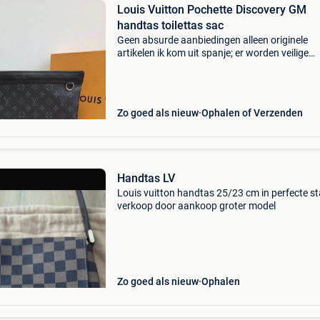
Louis Vuitton Pochette Discovery GM
handtas toilettas sac
Geen absurde aanbiedingen alleen originele
artikelen ik kom uit spanje; er worden veilige
verzendingen naar belgië en andere landen
verzorgd louis vuitton, lv, louis vuitton original,
vuitton au
Zo goed als nieuw
Ophalen of Verzenden
Handtas LV
Louis vuitton handtas 25/23 cm in perfecte s
verkoop door aankoop groter model
Zo goed als nieuw
Ophalen