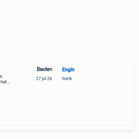
Bieden
Engin
en
27 jul 26
Genk
 het