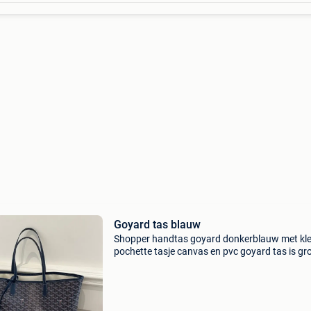
Goyard tas blauw
Shopper handtas goyard donkerblauw met kle
pochette tasje canvas en pvc goyard tas is gr
genoeg voor mappen en 💻