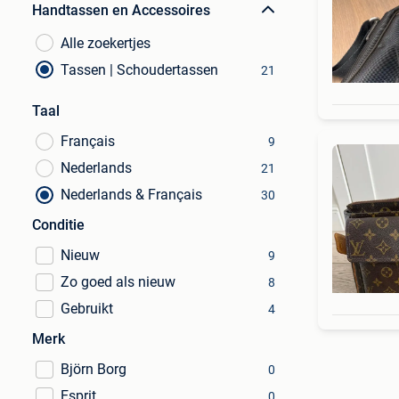
Handtassen en Accessoires
Alle zoekertjes
Tassen | Schoudertassen
21
Taal
Français
9
Nederlands
21
Nederlands & Français
30
Conditie
Nieuw
9
Zo goed als nieuw
8
Gebruikt
4
Merk
Björn Borg
0
Esprit
0