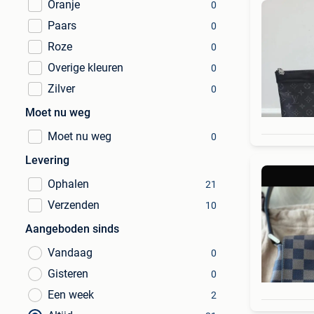
Oranje
0
Paars
0
Roze
0
Overige kleuren
0
Zilver
0
Moet nu weg
Moet nu weg
0
Levering
Ophalen
21
Verzenden
10
Aangeboden sinds
Vandaag
0
Gisteren
0
Een week
2