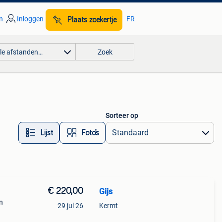
n
Inloggen
FR
Plaats zoekertje
lle afstanden…
Zoek
Sorteer op
Lijst
Foto’s
€ 220,00
Gijs
In
29 jul 26
Kermt