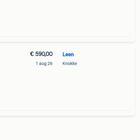
€ 590,00
Leen
1 aug 26
Knokke