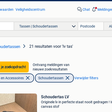
waarden
Veiligheidscentrum
Chat
Meldinge
Tassen | Schoudertassen
A
21 resultaten
voor 'lv tas'
oudertassen
Ontvang meldingen van
 je zoekopdracht
nieuwe zoekresultaten
en Accessoires
Schoudertassen
Verwijder filters
Schoudertas LV
Originele lv in perfecte staat nooit gedragen ! 
canvas stof