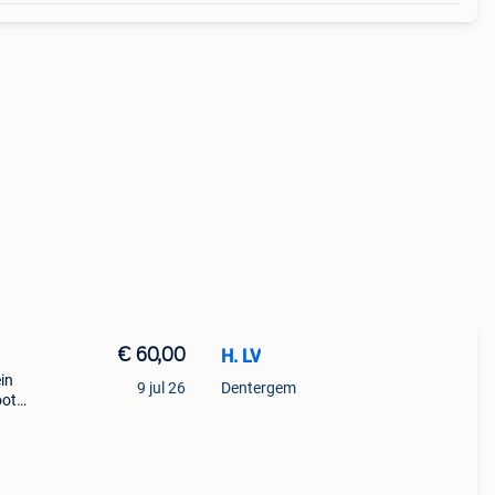
€ 60,00
H. LV
in
9 jul 26
Dentergem
oot