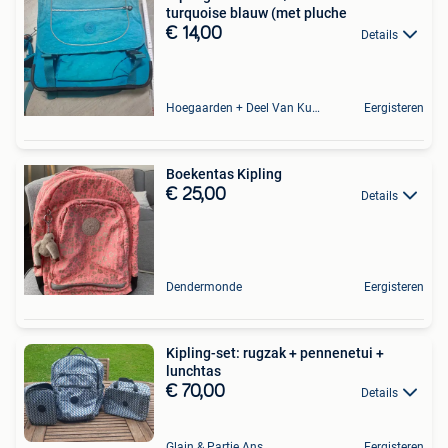
turquoise blauw (met pluche
€ 14,00
Details
Hoegaarden + Deel Van Kumtich + Deel Van Tienen
Eergisteren
Boekentas Kipling
€ 25,00
Details
Dendermonde
Eergisteren
Kipling-set: rugzak + pennenetui +
lunchtas
€ 70,00
Details
Glain & Partie Ans
Eergisteren