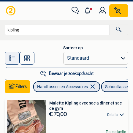
Tassen | Schooltassen
Sorteer op
Alle afstanden…
Bewaar je zoekopdracht
Filters
Handtassen en Accessoires
Schooltassen
Malette Kipling avec sac a dîner et sac
de gym
€ 70,00
Details
Topzoekertje