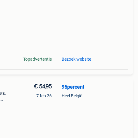
an 1
Topadvertentie
Bezoek website
€ 54,95
95percent
 5%
7 feb 26
Heel België
t
n
an