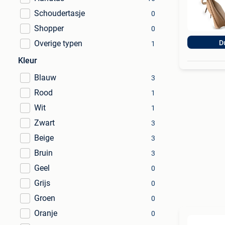
Schoudertasje
0
Shopper
0
Overige typen
D
1
Kleur
Blauw
3
Rood
1
Wit
1
Zwart
3
Beige
3
Bruin
3
Geel
0
Grijs
0
Groen
0
Oranje
0