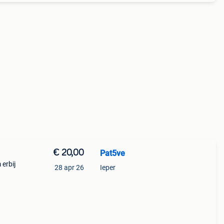
€ 20,00
Pat5ve
 erbij
28 apr 26
Ieper