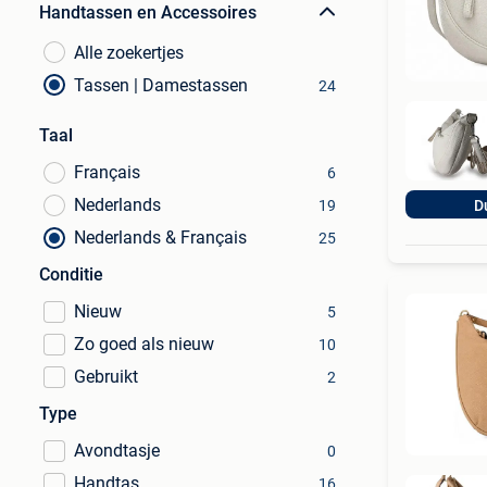
Handtassen en Accessoires
Alle zoekertjes
Tassen | Damestassen
24
Taal
Français
6
Nederlands
19
D
Nederlands & Français
25
Conditie
Nieuw
5
Zo goed als nieuw
10
Gebruikt
2
Type
Avondtasje
0
Handtas
16