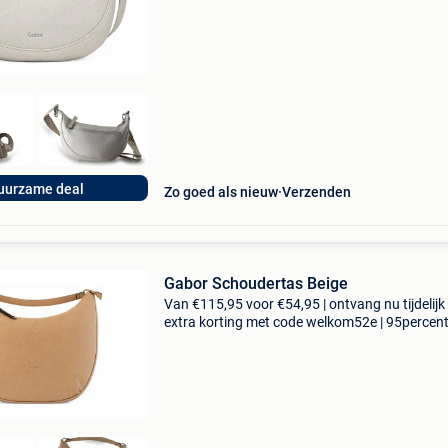
collectie aan. Achteraf betalen, 9.1 Op basis v
uurzame deal
Zo goed als nieuw
Verzenden
Gabor Schoudertas Beige
Van €115,95 voor €54,95 | ontvang nu tijdelijk
extra korting met code welkom52e | 95percen
biedt een prachtige refurbished merkschoene
collectie aan. Achteraf betalen, 9.1 Op basis v