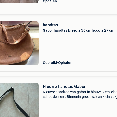
Ophalen
handtas
Gabor handtas breedte 36 cm hoogte 27 cm
Gebruikt
Ophalen
Nieuwe handtas Gabor
Nieuwe handtas van gabor in blauw. Verstelb
schouderriem. Binnenin groot vak en klein vak
met rits. Achterkant ook vakje met rits. 2 Vakj
aan de zijkant met rits afmetingen: 30 cm bre
19 cm