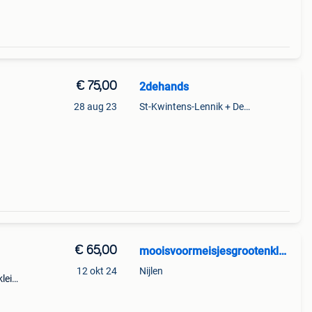
€ 75,00
2dehands
28 aug 23
St-Kwintens-Lennik + Deel Roosdaal
€ 65,00
mooisvoormeisjesgrootenklein
12 okt 24
Nijlen
klein
0 cm