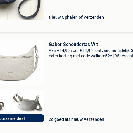
breedte 15 cm hoo
Nieuw
Ophalen of Verzenden
Gabor Schoudertas Wit
Van €84,95 voor €34,95 | ontvang nu tijdelijk 
extra korting met code welkom52e | 95percen
biedt een prachtige refurbished merkschoene
collectie aan. Achteraf betalen, 9.1 Op basis v
uurzame deal
Zo goed als nieuw
Verzenden