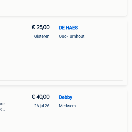
€ 25,00
DE HAES
Gisteren
Oud-Turnhout
€ 40,00
Debby
are
26 jul 26
Merksem
je
es
edte