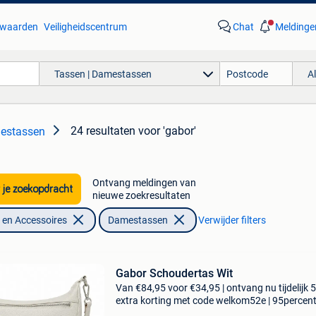
waarden
Veiligheidscentrum
Chat
Meldinge
Tassen | Damestassen
A
24 resultaten
voor 'gabor'
estassen
Ontvang meldingen van
 je zoekopdracht
nieuwe zoekresultaten
en Accessoires
Damestassen
Verwijder filters
Gabor Schoudertas Wit
Van €84,95 voor €34,95 | ontvang nu tijdelijk 
extra korting met code welkom52e | 95percen
biedt een prachtige refurbished merkschoene