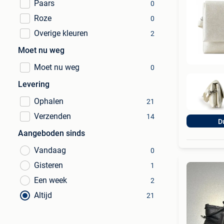
Paars
0
Roze
0
Overige kleuren
2
Moet nu weg
Moet nu weg
0
Levering
Ophalen
21
Verzenden
14
D
Aangeboden sinds
Vandaag
0
Gisteren
1
Een week
2
Altijd
21