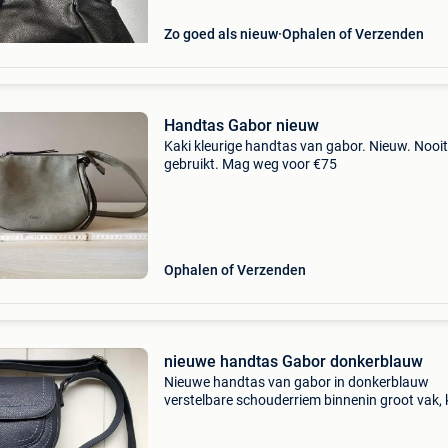
Zo goed als nieuw
Ophalen of Verzenden
Handtas Gabor nieuw
Kaki kleurige handtas van gabor. Nieuw. Nooit
gebruikt. Mag weg voor €75
Ophalen of Verzenden
nieuwe handtas Gabor donkerblauw
Nieuwe handtas van gabor in donkerblauw
verstelbare schouderriem binnenin groot vak, 
vakje met rits en klein vakje dat openvouwt
magnetische drukknop sluiting afmetingen: 2