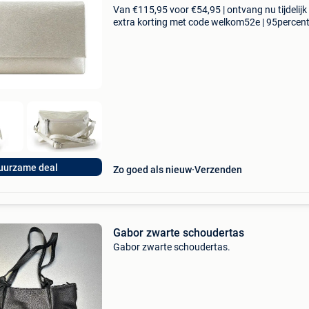
Van €115,95 voor €54,95 | ontvang nu tijdelijk
extra korting met code welkom52e | 95percen
biedt een prachtige refurbished merkschoene
collectie aan. Achteraf betalen, 9.1 Op basis v
uurzame deal
Zo goed als nieuw
Verzenden
Gabor zwarte schoudertas
Gabor zwarte schoudertas.