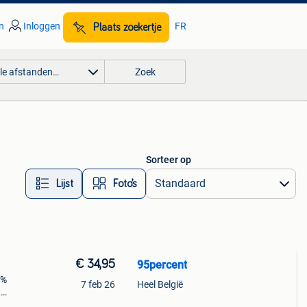
n
Inloggen
FR
Plaats zoekertje
lle afstanden…
Zoek
Sorteer op
Lijst
Foto’s
€ 34,95
95percent
5%
7 feb 26
Heel België
t
n