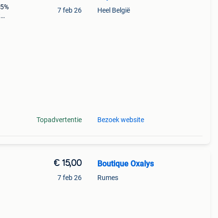
 5%
7 feb 26
Heel België
t
n
an
Topadvertentie
Bezoek website
€ 15,00
Boutique Oxalys
7 feb 26
Rumes