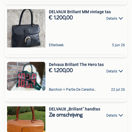
DELVAUX Brillant MM vintage tas
€ 1.200,00
Details
Etterbeek
5 jun 26
Delvaux Brillant The Hero tas
€ 1.200,00
Details
Barchon + Partie De Cerexhe - Heuseux, De Evegnee - Tignee
22 jul 26
DELVAUX „Brillant” handtas
Zie omschrijving
Details