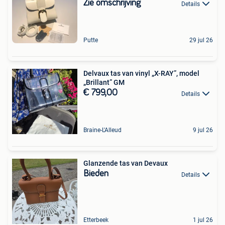
Zie omschrijving
Details
Putte
29 jul 26
Delvaux tas van vinyl „X-RAY”, model
„Brillant” GM
€ 799,00
Details
Braine-L'Alleud
9 jul 26
Glanzende tas van Devaux
Bieden
Details
Etterbeek
1 jul 26