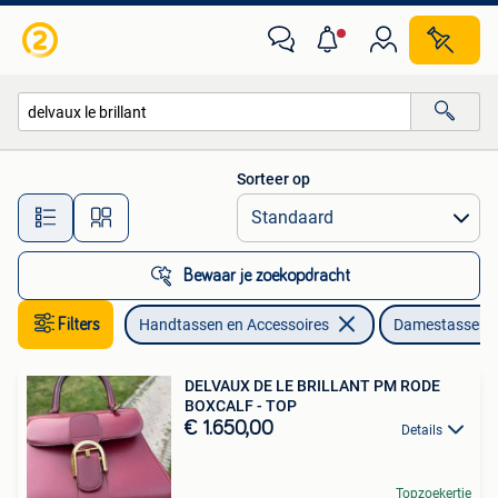
Tassen | Damestassen
Sorteer op
Alle afstanden…
Bewaar je zoekopdracht
Filters
Handtassen en Accessoires
Damestassen
DELVAUX DE LE BRILLANT PM RODE
BOXCALF - TOP
€ 1.650,00
Details
Topzoekertje