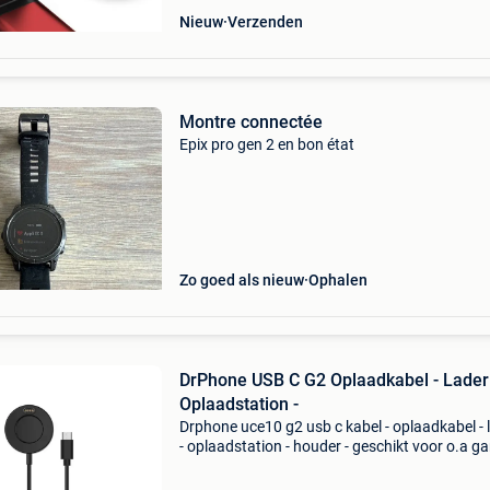
Nieuw
Verzenden
Montre connectée
Epix pro gen 2 en bon état
Zo goed als nieuw
Ophalen
DrPhone USB C G2 Oplaadkabel - Lader
Oplaadstation -
Drphone uce10 g2 usb c kabel - oplaadkabel - 
- oplaadstation - houder - geschikt voor o.a g
fenix 8/7/7/6/5/e - approach
s62/s60/s42/s40/s12/- venu 2/3 - vivoactive 