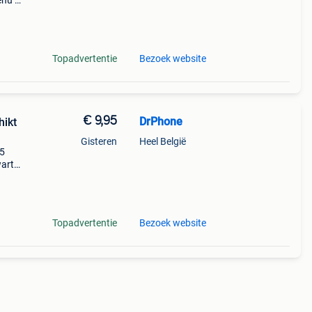
enu /
l
Topadvertentie
Bezoek website
€ 9,95
DrPhone
hikt
Gisteren
Heel België
35
wart
gheid
Topadvertentie
Bezoek website