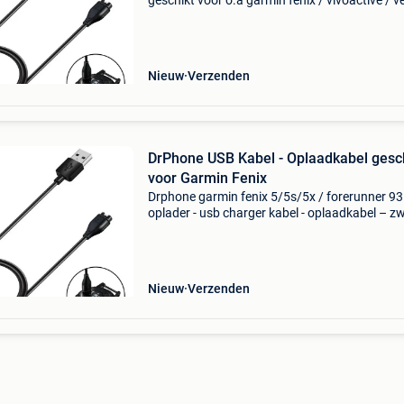
geschikt voor o.a garmin fenix / vivoactive / v
quatrix / approach / vivomove / vivoactive /
forerunner – zwart compatibiliteit: oplaadkabe
geschik
Nieuw
Verzenden
DrPhone USB Kabel - Oplaadkabel gesc
voor Garmin Fenix
Drphone garmin fenix 5/5s/5x / forerunner 9
oplader - usb charger kabel - oplaadkabel – z
compatibiliteit: oplaadkabel geschikt voor de
garmin modellen. Zie modellen hieronder: veili
en sta
Nieuw
Verzenden