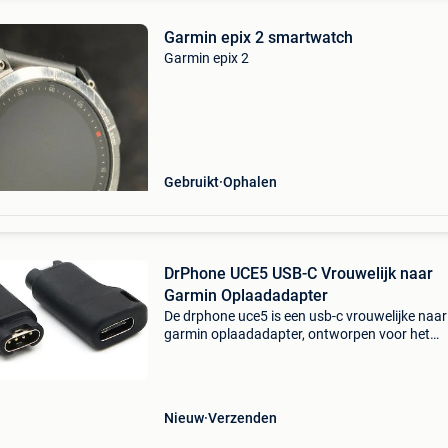
Garmin epix 2 smartwatch
Garmin epix 2
Gebruikt
Ophalen
DrPhone UCE5 USB-C Vrouwelijk naar
Garmin Oplaadadapter
De drphone uce5 is een usb-c vrouwelijke naar
garmin oplaadadapter, ontworpen voor het
opladen en synchroniseren van diverse garmi
smartwatches via een usb-c kabel. Deze com
omvormer is ideaal v
Nieuw
Verzenden