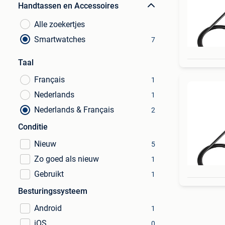
Handtassen en Accessoires
Alle zoekertjes
Smartwatches
7
Taal
Français
1
Nederlands
1
Nederlands & Français
2
Conditie
Nieuw
5
Zo goed als nieuw
1
Gebruikt
1
Besturingssysteem
Android
1
iOS
0