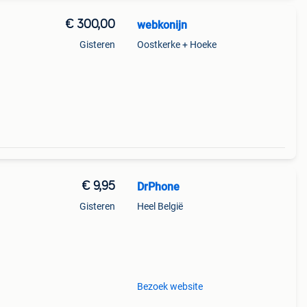
€ 300,00
webkonijn
Gisteren
Oostkerke + Hoeke
€ 9,95
DrPhone
Gisteren
Heel België
n
pacte
Bezoek website