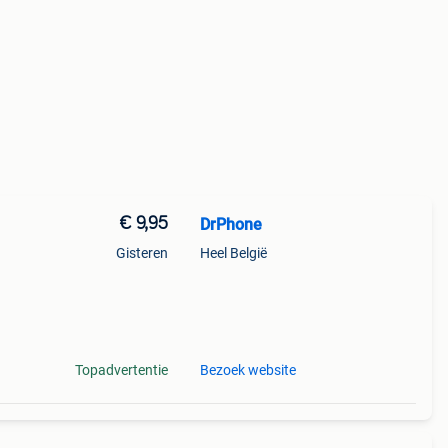
€ 9,95
DrPhone
Gisteren
Heel België
n
pacte
Topadvertentie
Bezoek website