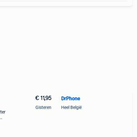
€ 11,95
DrPhone
Gisteren
Heel België
ter
tch