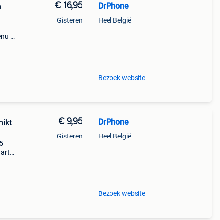
€ 16,95
DrPhone
n
Gisteren
Heel België
enu /
l
Bezoek website
€ 9,95
DrPhone
hikt
Gisteren
Heel België
35
wart
gheid
Bezoek website