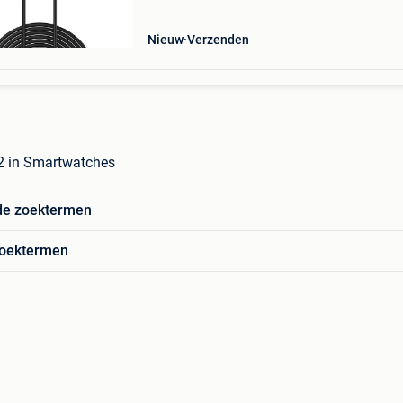
/ 3 / vivosport /
Nieuw
Verzenden
2 in Smartwatches
de zoektermen
zoektermen