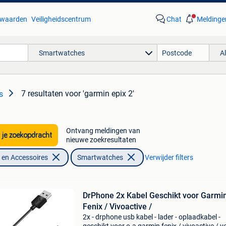
waarden
Veiligheidscentrum
Chat
Meldinge
Smartwatches
A
7 resultaten
voor 'garmin epix 2'
s
Ontvang meldingen van
 je zoekopdracht
nieuwe zoekresultaten
en Accessoires
Smartwatches
Verwijder filters
DrPhone 2x Kabel Geschikt voor Garmi
Fenix / Vivoactive /
2x - drphone usb kabel - lader - oplaadkabel -