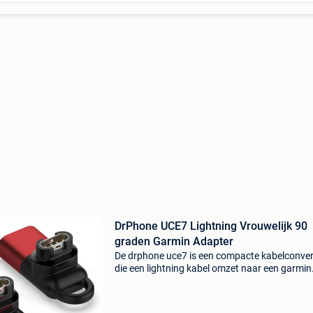
DrPhone UCE7 Lightning Vrouwelijk 90
graden Garmin Adapter
De drphone uce7 is een compacte kabelconver
die een lightning kabel omzet naar een garmin
watch-oplaadkabel met een 90 graden haaks
ontwerp. Ideaal voor wie zijn garmin smartwa
eenvoudig en veil