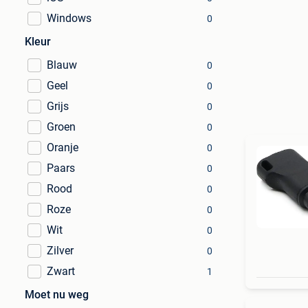
Windows
0
Kleur
Blauw
0
Geel
0
Grijs
0
Groen
0
Oranje
0
Paars
0
Rood
0
Roze
0
Wit
0
Zilver
0
Zwart
1
Moet nu weg