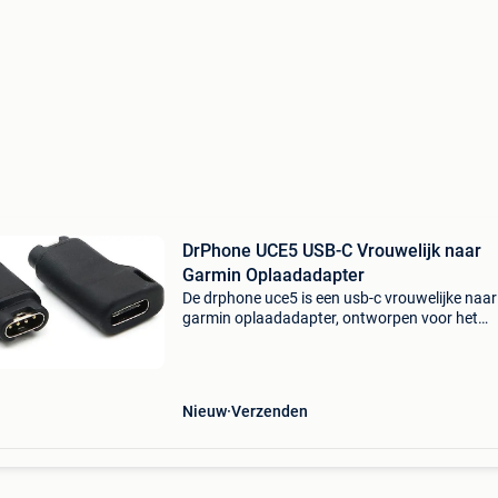
DrPhone UCE5 USB-C Vrouwelijk naar
Garmin Oplaadadapter
De drphone uce5 is een usb-c vrouwelijke naar
garmin oplaadadapter, ontworpen voor het
opladen en synchroniseren van diverse garmi
smartwatches via een usb-c kabel. Deze com
omvormer is ideaal v
Nieuw
Verzenden