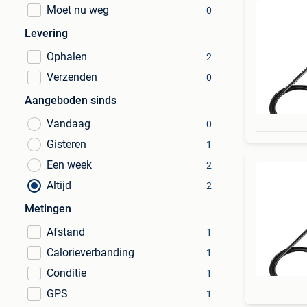
Moet nu weg
0
Levering
Ophalen
2
Verzenden
0
Aangeboden sinds
Vandaag
0
Gisteren
1
Een week
2
Altijd
2
Metingen
Afstand
1
Calorieverbanding
1
Conditie
1
GPS
1