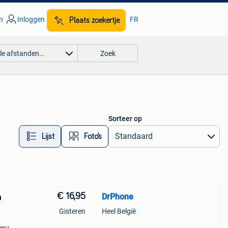
n
Inloggen
FR
Plaats zoekertje
lle afstanden…
Zoek
Sorteer op
Lijst
Foto’s
€ 16,95
DrPhone
n
Gisteren
Heel België