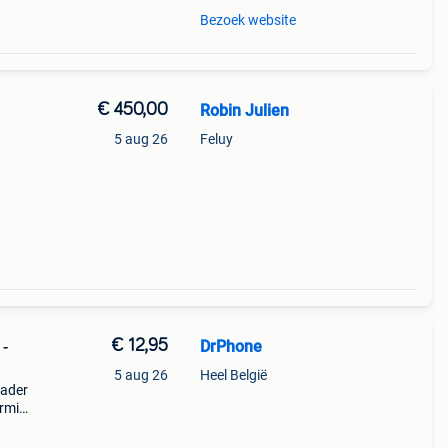
Bezoek website
€ 450,00
Robin Julien
5 aug 26
Feluy
€ 12,95
DrPhone
 -
5 aug 26
Heel België
lader
armin
5 / 4