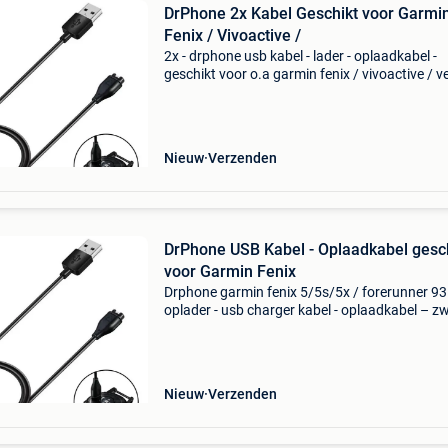
DrPhone 2x Kabel Geschikt voor Garmi
Fenix / Vivoactive /
2x - drphone usb kabel - lader - oplaadkabel -
geschikt voor o.a garmin fenix / vivoactive / v
quatrix / approach / vivomove / vivoactive /
forerunner – zwart compatibiliteit: oplaadkabe
geschik
Nieuw
Verzenden
DrPhone USB Kabel - Oplaadkabel gesc
voor Garmin Fenix
Drphone garmin fenix 5/5s/5x / forerunner 9
oplader - usb charger kabel - oplaadkabel – z
compatibiliteit: oplaadkabel geschikt voor de
garmin modellen. Zie modellen hieronder: veili
en sta
Nieuw
Verzenden