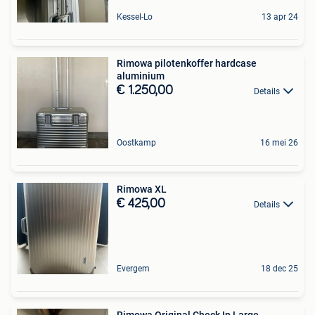
Kessel-Lo
13 apr 24
Rimowa pilotenkoffer hardcase
aluminium
€ 1.250,00
Details
Oostkamp
16 mei 26
Rimowa XL
€ 425,00
Details
Evergem
18 dec 25
Rimowa Original Check In Large