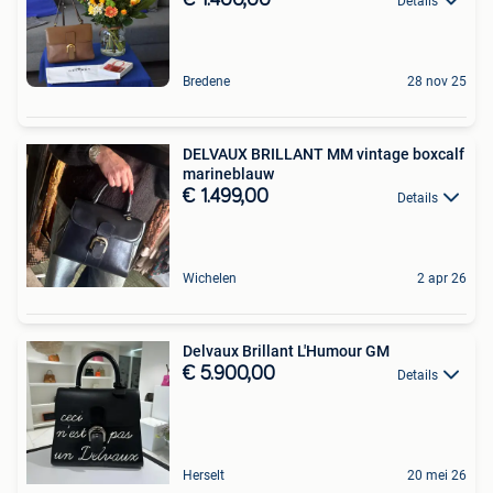
Details
Bredene
28 nov 25
DELVAUX BRILLANT MM vintage boxcalf
marineblauw
€ 1.499,00
Details
Wichelen
2 apr 26
Delvaux Brillant L'Humour GM
€ 5.900,00
Details
Herselt
20 mei 26