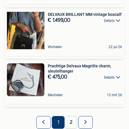
DELVAUX BRILLANT MM vintage boxcalf
€ 1.499,00
Details
Wichelen
22 jul 26
Prachtige Delvaux Magritte charm,
sleutelhanger
€ 475,00
Details
Machelen
12 mrt 26
1
2