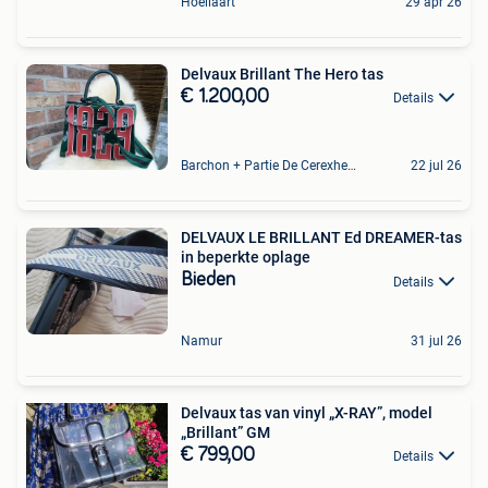
Hoeilaart
29 apr 26
Delvaux Brillant The Hero tas
€ 1.200,00
Details
Barchon + Partie De Cerexhe - Heuseux, De Evegnee - Tignee
22 jul 26
DELVAUX LE BRILLANT Ed DREAMER-tas
in beperkte oplage
Bieden
Details
Namur
31 jul 26
Delvaux tas van vinyl „X-RAY”, model
„Brillant” GM
€ 799,00
Details