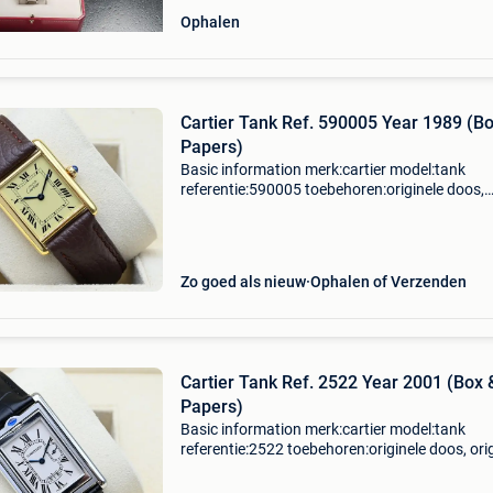
Ophalen
Cartier Tank Ref. 590005 Year 1989 (B
Papers)
Basic information merk:cartier model:tank
referentie:590005 toebehoren:originele doos,
originele papieren gender:heren/unisex
kaliber:quartz kast materiaal:goud band
materiaal:leder jaar:1989 conditie
Zo goed als nieuw
Ophalen of Verzenden
Cartier Tank Ref. 2522 Year 2001 (Box 
Papers)
Basic information merk:cartier model:tank
referentie:2522 toebehoren:originele doos, ori
papieren gender:heren/unisex kaliber:quartz k
materiaal:goud band materiaal:leder jaar:200