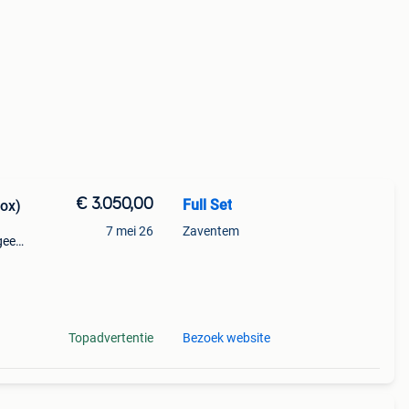
€ 3.050,00
Full Set
Box)
7 mei 26
Zaventem
geen
Topadvertentie
Bezoek website