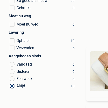
Zo goed als nieuw
22
Gebruikt
3
Moet nu weg
Moet nu weg
0
Levering
Ophalen
10
Verzenden
5
Aangeboden sinds
Vandaag
0
Gisteren
0
Een week
3
Altijd
10