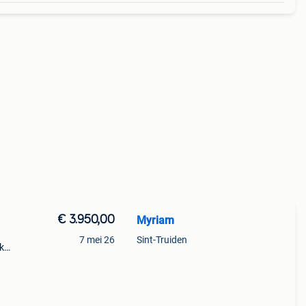
€ 3.950,00
Myriam
7 mei 26
Sint-Truiden
nk
ocht
oort