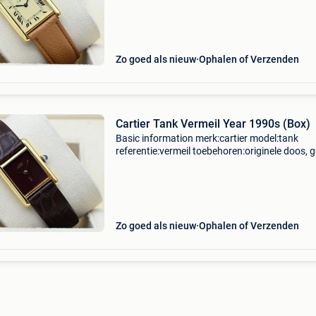
kaliber:handopwind kast materiaal:goud band
materiaal:leder jaar:199
Zo goed als nieuw
Ophalen of Verzenden
Cartier Tank Vermeil Year 1990s (Box)
Basic information merk:cartier model:tank
referentie:vermeil toebehoren:originele doos, 
originele papieren gender:heren/unisex
kaliber:handopwind kast materiaal:goud band
materiaal:leder jaar:199
Zo goed als nieuw
Ophalen of Verzenden