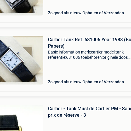
conditie:z
Zo goed als nieuw
Ophalen of Verzenden
Cartier Tank Ref. 681006 Year 1988 (B
Papers)
Basic information merk:cartier model:tank
referentie:681006 toebehoren:originele doos,
originele papieren gender:heren/unisex
kaliber:quartz kast materiaal:zilver band
materiaal:leder jaar:1988 condit
Zo goed als nieuw
Ophalen of Verzenden
Cartier - Tank Must de Cartier PM - San
prix de réserve - 3