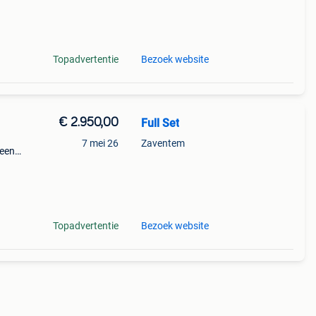
Topadvertentie
Bezoek website
€ 2.950,00
Full Set
7 mei 26
Zaventem
geen
Topadvertentie
Bezoek website