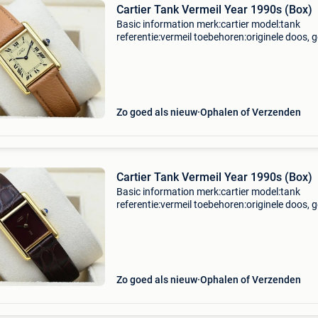
Cartier Tank Vermeil Year 1990s (Box)
Basic information merk:cartier model:tank
referentie:vermeil toebehoren:originele doos, 
originele papieren gender:heren/unisex
kaliber:handopwind kast materiaal:goud band
materiaal:leder jaar:199
Zo goed als nieuw
Ophalen of Verzenden
Cartier Tank Vermeil Year 1990s (Box)
Basic information merk:cartier model:tank
referentie:vermeil toebehoren:originele doos, 
originele papieren gender:heren/unisex
kaliber:handopwind kast materiaal:goud band
materiaal:leder jaar:199
Zo goed als nieuw
Ophalen of Verzenden