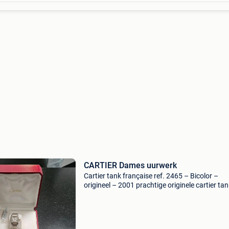
CARTIER Dames uurwerk
Cartier tank française ref. 2465 – Bicolor –
origineel – 2001 prachtige originele cartier ta
française ref. 2465 In staal/geelgoud, aangek
op 7 juni 2001. Dit iconische damesmodel beh
tot de