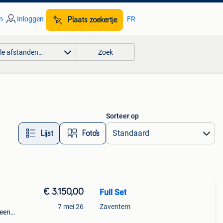
n
Inloggen
FR
Plaats zoekertje
lle afstanden…
Zoek
Sorteer op
Lijst
Foto’s
€ 3.150,00
Full Set
7 mei 26
Zaventem
geen