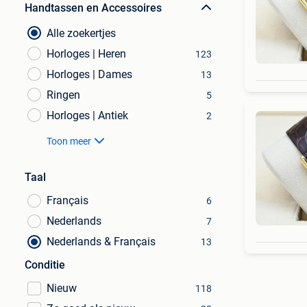
Handtassen en Accessoires
Alle zoekertjes
Horloges | Heren
123
Horloges | Dames
13
Ringen
5
Horloges | Antiek
2
Toon meer
Taal
Français
6
Nederlands
7
Nederlands & Français
13
Conditie
Nieuw
118