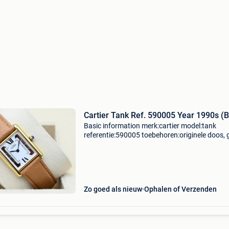
Cartier Tank Ref. 590005 Year 1990s (
Basic information merk:cartier model:tank
referentie:590005 toebehoren:originele doos, 
originele papieren gender:heren/unisex
kaliber:quartz kast materiaal:goud band
materiaal:leder jaar:1990s co
Zo goed als nieuw
Ophalen of Verzenden