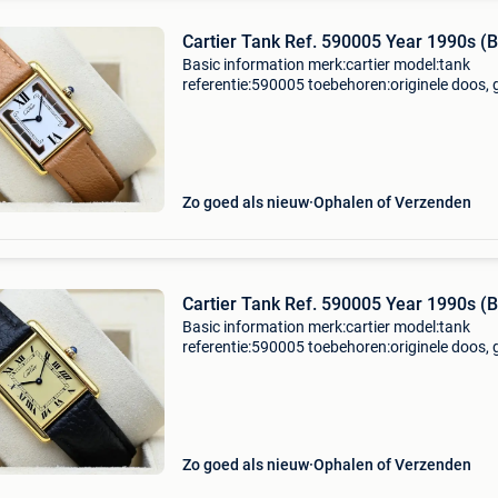
Cartier Tank Ref. 590005 Year 1990s (
Basic information merk:cartier model:tank
referentie:590005 toebehoren:originele doos, 
originele papieren gender:heren/unisex
kaliber:quartz kast materiaal:goud band
materiaal:leder jaar:1990s co
Zo goed als nieuw
Ophalen of Verzenden
Cartier Tank Ref. 590005 Year 1990s (
Basic information merk:cartier model:tank
referentie:590005 toebehoren:originele doos, 
originele papieren gender:heren/unisex
kaliber:quartz kast materiaal:goud band
materiaal:leder jaar:1990s co
Zo goed als nieuw
Ophalen of Verzenden