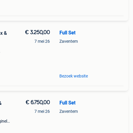
€ 3.250,00
Full Set
ox &
7 mei 26
Zaventem
Bezoek website
€ 6.750,00
Full Set
&
7 mei 26
Zaventem
ginele
ast
1