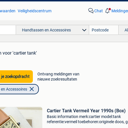
waarden
Veiligheidscentrum
Chat
Meldinge
Handtassen en Accessoires
A
n
voor 'cartier tank'
Ontvang meldingen van
 je zoekopdracht
nieuwe zoekresultaten
en Accessoires
Cartier Tank Vermeil Year 1990s (Box)
Basic information merk:cartier model:tank
referentie:vermeil toebehoren:originele doos, 
originele papieren gender:heren/unisex