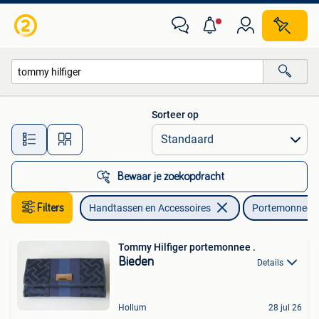
Portemonnees
Sorteer op
Alle afstanden…
Bewaar je zoekopdracht
Filters
Handtassen en Accessoires
Portemonnees
Tommy Hilfiger portemonnee .
Bieden
Details
Hollum
28 jul 26