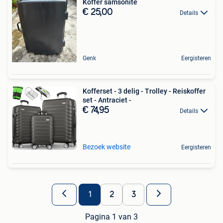
Koffer samsonite
€ 25,00
Details
Genk
Eergisteren
Kofferset - 3 delig - Trolley - Reiskoffer
set - Antraciet -
€ 74,95
Details
Bezoek website
Eergisteren
1
2
3
Pagina 1 van 3