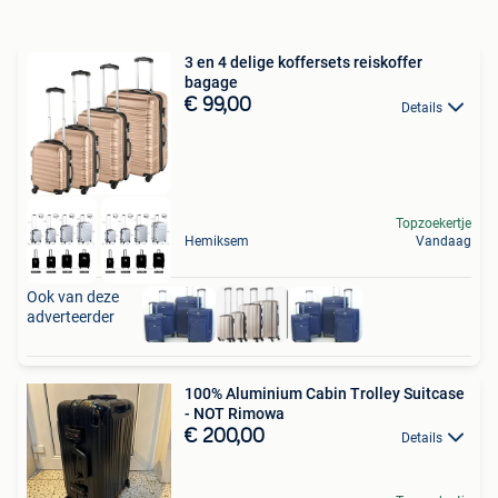
3 en 4 delige koffersets reiskoffer
bagage
€ 99,00
Details
Topzoekertje
Hemiksem
Vandaag
Ook van deze
adverteerder
100% Aluminium Cabin Trolley Suitcase
- NOT Rimowa
€ 200,00
Details