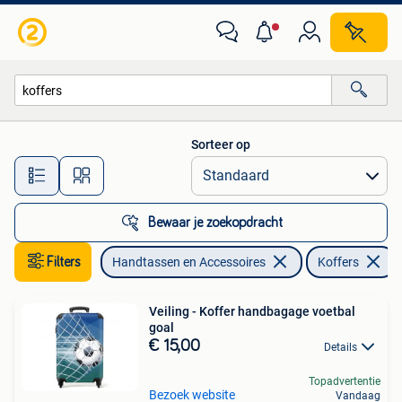
Koffers
Sorteer op
Alle afstanden…
Bewaar je zoekopdracht
Filters
Handtassen en Accessoires
Koffers
Veiling - Koffer handbagage voetbal
goal
€ 15,00
Details
Topadvertentie
Bezoek website
Vandaag