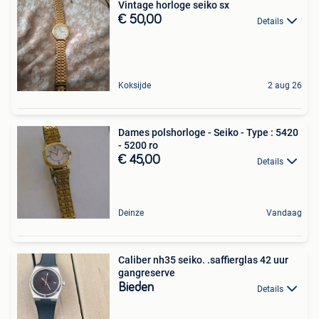
Vintage horloge seiko sx
€ 50,00
Details
Koksijde
2 aug 26
Dames polshorloge - Seiko - Type : 5420
- 5200 ro
€ 45,00
Details
Deinze
Vandaag
Caliber nh35 seiko. .saffierglas 42 uur
gangreserve
Bieden
Details