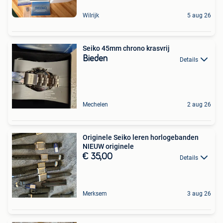
Wilrijk
5 aug 26
Seiko 45mm chrono krasvrij
Bieden
Details
Mechelen
2 aug 26
Originele Seiko leren horlogebanden
NIEUW originele
€ 35,00
Details
Merksem
3 aug 26