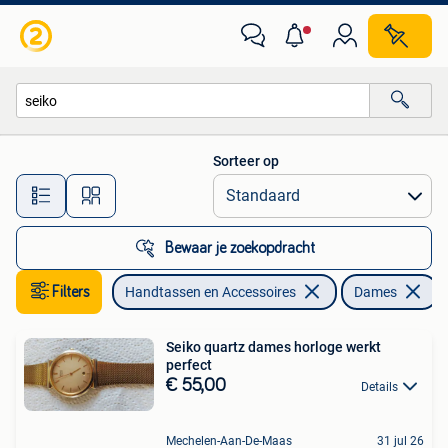
Horloges | Dames
Sorteer op
Alle afstanden…
Bewaar je zoekopdracht
Filters
Handtassen en Accessoires
Dames
V
Seiko quartz dames horloge werkt
perfect
€ 55,00
Details
Mechelen-Aan-De-Maas
31 jul 26