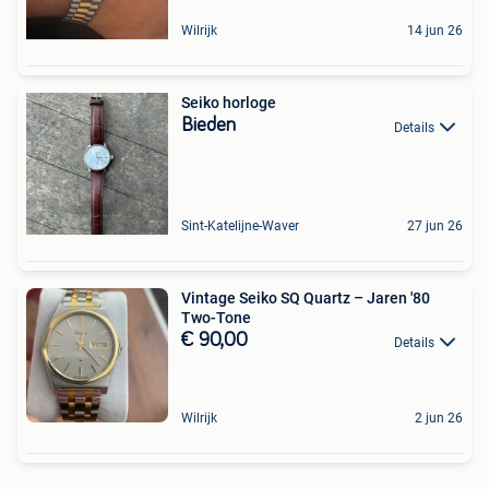
Wilrijk
14 jun 26
Seiko horloge
Bieden
Details
Sint-Katelijne-Waver
27 jun 26
Vintage Seiko SQ Quartz – Jaren '80
Two-Tone
€ 90,00
Details
Wilrijk
2 jun 26