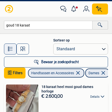
Horloges | Dames
Sorteer op
Alle afstanden…
Bewaar je zoekopdracht
Filters
Handtassen en Accessoires
Dames
V
18 karaat heel mooi goud dames
horloge
€ 2.600,00
Details