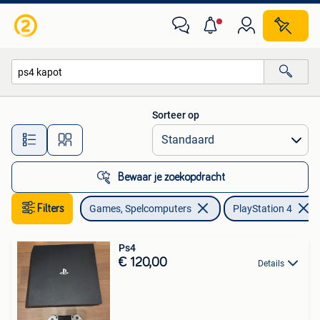
Spelcomputers | Sony PlayStation 4
Sorteer op
Alle afstanden…
Bewaar je zoekopdracht
Filters
Games, Spelcomputers
PlayStation 4
Ps4
€ 120,00
Details