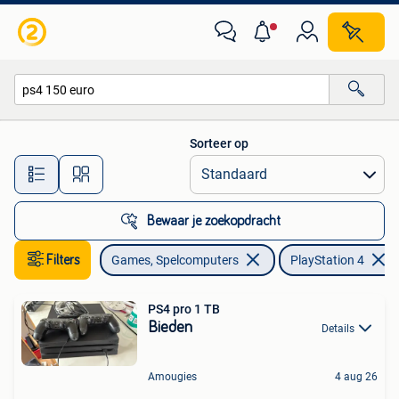
Spelcomputers | Sony PlayStation 4
Sorteer op
Alle afstanden…
Bewaar je zoekopdracht
Filters
Games, Spelcomputers
PlayStation 4
PS4 pro 1 TB
Bieden
Details
Amougies
4 aug 26