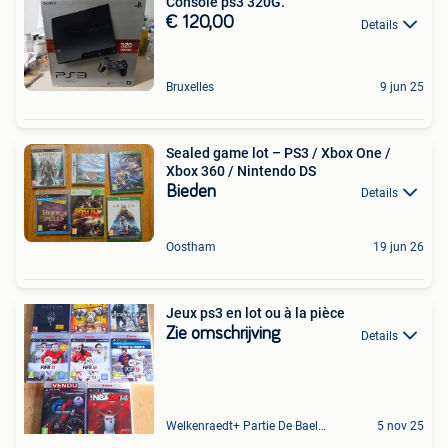
Console ps3 320G.
€ 120,00
Details
Bruxelles
9 jun 25
Sealed game lot – PS3 / Xbox One /
Xbox 360 / Nintendo DS
Bieden
Details
Oostham
19 jun 26
Jeux ps3 en lot ou à la pièce
Zie omschrijving
Details
Welkenraedt+ Partie De Baelen
5 nov 25