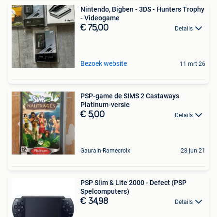
Nintendo, Bigben - 3DS - Hunters Trophy
- Videogame
€ 75,00
Details
Bezoek website
11 mrt 26
PSP-game de SIMS 2 Castaways
Platinum-versie
€ 5,00
Details
Gaurain-Ramecroix
28 jun 21
PSP Slim & Lite 2000 - Defect (PSP
Spelcomputers)
€ 34,98
Details