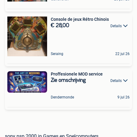
Console de jeux Rétro Chinois
€ 28,00
Details
Seraing
22 jul 26
Proffesionele MOD service
Zie omschrijving
Details
Dendermonde
9 jul 26
sony psp 2000 in Games en Spelcomputers