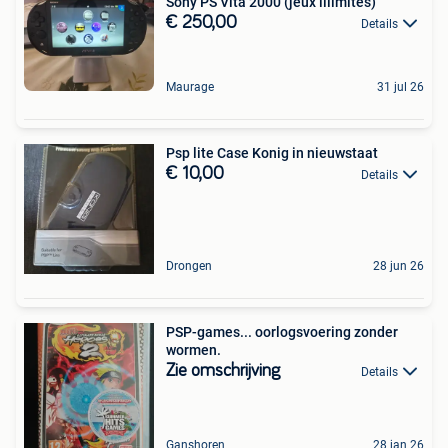
Sony PS Vita 2000 (jeux illimités)
€ 250,00
Details
Maurage
31 jul 26
Psp lite Case Konig in nieuwstaat
€ 10,00
Details
Drongen
28 jun 26
PSP-games... oorlogsvoering zonder
wormen.
Zie omschrijving
Details
Ganshoren
28 jan 26