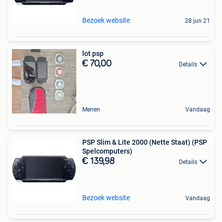
Bezoek website
28 jun 21
lot psp
€ 70,00
Details
Menen
Vandaag
PSP Slim & Lite 2000 (Nette Staat) (PSP
Spelcomputers)
€ 139,98
Details
Bezoek website
Vandaag