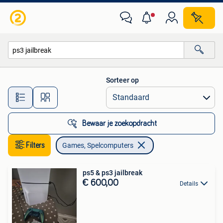
Games en Spelcomputers
Sorteer op
Alle afstanden…
Bewaar je zoekopdracht
Filters
Games, Spelcomputers
ps5 & ps3 jailbreak
€ 600,00
Details