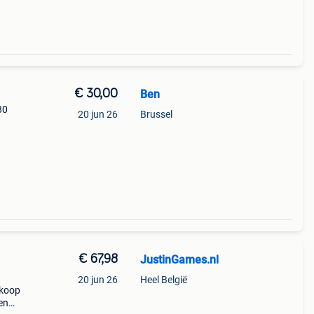
€ 30,00
Ben
80
20 jun 26
Brussel
€ 67,98
JustinGames.nl
20 jun 26
Heel België
 koop
en