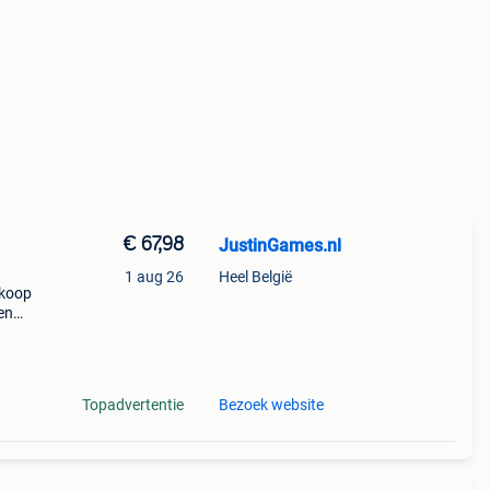
€ 67,98
JustinGames.nl
1 aug 26
Heel België
 koop
en
s,
Topadvertentie
Bezoek website