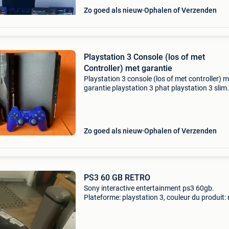
Zo goed als nieuw
Ophalen of Verzenden
Playstation 3 Console (los of met
Controller) met garantie
Playstation 3 console (los of met controller) m
garantie playstation 3 phat playstation 3 slim
playstation 3 super slim www.justingames.nl
al jouw games, accessoires en consoles veilig 
snel
Zo goed als nieuw
Ophalen of Verzenden
PS3 60 GB RETRO
Sony interactive entertainment ps3 60gb.
Plateforme: playstation 3, couleur du produit: n
mémoire interne: 256 mo. Capacité de stocka
interne: 60 go, cartes mémoire compatibles: cf,
usb (ms)