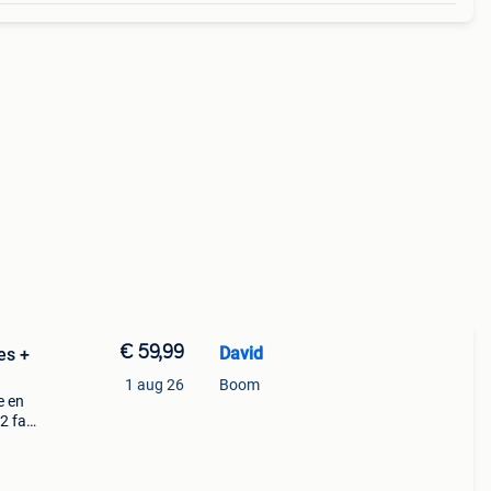
€ 59,99
David
es +
1 aug 26
Boom
e en
2 fat
oller