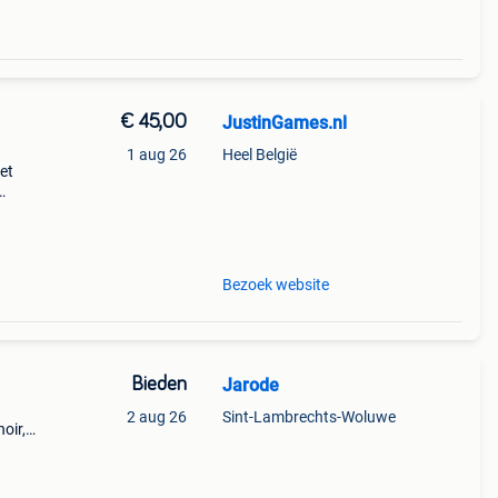
€ 45,00
JustinGames.nl
1 aug 26
Heel België
et
 koop
en
Bezoek website
Bieden
Jarode
2 aug 26
Sint-Lambrechts-Woluwe
oir,
ge
 clé