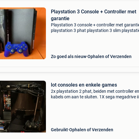
Playstation 3 Console + Controller met
garantie
Playstation 3 console + controller met garanti
playstation 3 phat playstation 3 slim playstat
super slim www.justingames.nl koop al jouw
games, accessoires en consoles veilig en snel 
onze we
Zo goed als nieuw
Ophalen of Verzenden
lot consoles en enkele games
2x playstation 2 phat, beiden met controller en
kabels om aan te sluiten. 1X sega megadrive i
originele adapter, av kabel en controller en een
quickshot controller alsook adapter om maste
Gebruikt
Ophalen of Verzenden