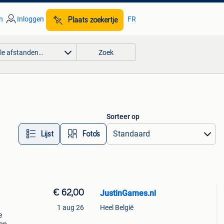
n
Inloggen
FR
Plaats zoekertje
lle afstanden…
Zoek
Sorteer op
Lijst
Foto’s
€ 62,00
JustinGames.nl
1 aug 26
Heel België
e