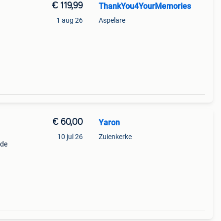
€ 119,99
ThankYou4YourMemories
1 aug 26
Aspelare
€ 60,00
Yaron
10 jul 26
Zuienkerke
 de