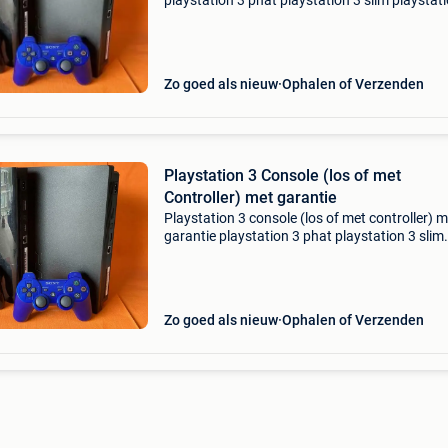
playstation 3 phat playstation 3 slim playstat
super slim www.justingames.nl koop al jouw
games, accessoires en consoles veilig en snel 
onze we
Zo goed als nieuw
Ophalen of Verzenden
Playstation 3 Console (los of met
Controller) met garantie
Playstation 3 console (los of met controller) m
garantie playstation 3 phat playstation 3 slim
playstation 3 super slim www.justingames.nl
al jouw games, accessoires en consoles veilig 
snel
Zo goed als nieuw
Ophalen of Verzenden