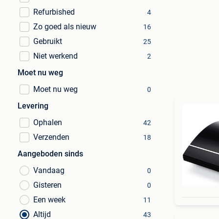
Refurbished
4
Zo goed als nieuw
16
Gebruikt
25
Niet werkend
2
Moet nu weg
Moet nu weg
0
Levering
Ophalen
42
Verzenden
18
Aangeboden sinds
Vandaag
0
Gisteren
0
Een week
11
Altijd
43