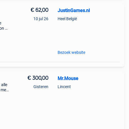
€ 62,00
JustinGames.nl
10 jul 26
Heel België
e
ion 3
via
Bezoek website
€ 300,00
Mr.Mouse
 alle
Gisteren
Lincent
i met
r s