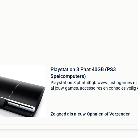
Playstation 3 Phat 40GB (PS3
Spelcomputers)
Playstation 3 phat 40gb www.justingames.nl
al jouw games, accessoires en consoles veilig 
snel via onze webshop met bancontact, belfiu
kbc/cbc of klarna achteraf betalen. - Groot
assortiment
Zo goed als nieuw
Ophalen of Verzenden