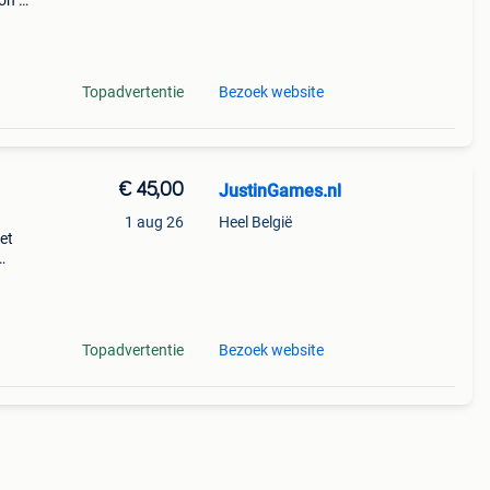
ion 3
via
Topadvertentie
Bezoek website
€ 45,00
JustinGames.nl
1 aug 26
Heel België
et
 koop
en
Topadvertentie
Bezoek website