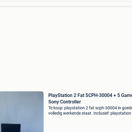
PlayStation 2 Fat SCPH-30004 + 5 Gam
Sony Controller
Te koop: playstation 2 fat scph-30004 in goed
volledig werkende staat. Inclusief: playstation 
scph-30004 1 originele sony dualshock 2-contr
originele voedingskabel av-kabel the great es