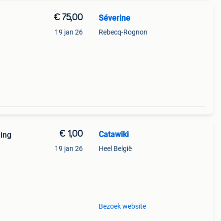
€ 75,00
Séverine
19 jan 26
Rebecq-Rognon
€ 1,00
Catawiki
ding
19 jan 26
Heel België
9%
it
Bezoek website