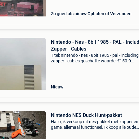
Zo goed als nieuw
Ophalen of Verzenden
Nintendo - Nes - 8bit 1985 - PAL - Inclu
Zapper - Cables
Titel: nintendo - nes - 8bit 1985 - pal - including
zapper - cables geschatte waarde: €150.0
Belangrijk: winnende biedingen zijn exclusief 
koperbescherming + €3 hallo, u biedt op:1x lim
Nieuw
Nintendo NES Duck Hunt-pakket
Hallo, ik verkoop dit nes-pakket met zapper en
game, allemaal functioneel. Ik koop alle oude
consoles, games en accessoires. Zelfs hs, in 
staat of niet compleet! Andere accessoires, a