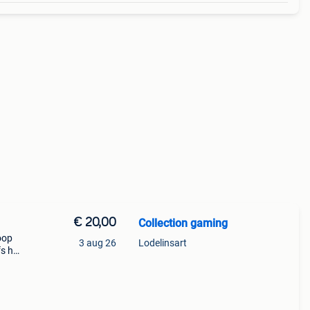
€ 20,00
Collection gaming
oop
3 aug 26
Lodelinsart
s hs,
s