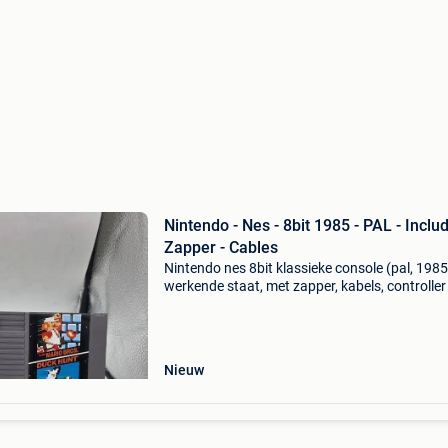
Nintendo - Nes - 8bit 1985 - PAL - Inclu
Zapper - Cables
Nintendo nes 8bit klassieke console (pal, 1985
werkende staat, met zapper, kabels, controller
duck hunt-spel. Titel: nintendo - nes - 8bit 1985
- including zapper - cables geschatte waard
Nieuw