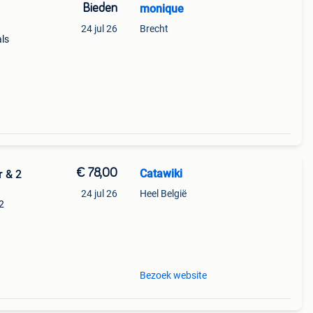
Bieden
monique
24 jul 26
Brecht
ls
€ 78,00
Catawiki
r & 2
24 jul 26
Heel België
 2
9%
Bezoek website