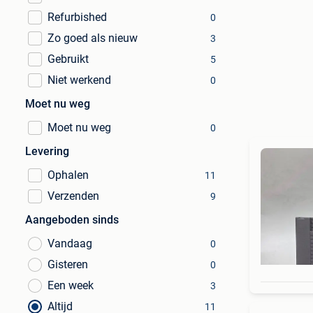
Refurbished
0
Zo goed als nieuw
3
Gebruikt
5
Niet werkend
0
Moet nu weg
Moet nu weg
0
Levering
Ophalen
11
Verzenden
9
Aangeboden sinds
Vandaag
0
Gisteren
0
Een week
3
Altijd
11