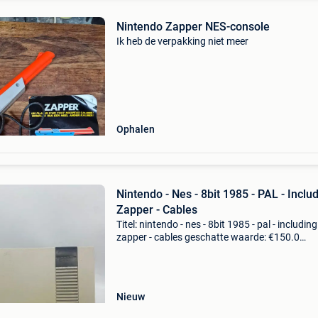
Nintendo Zapper NES-console
Ik heb de verpakking niet meer
Ophalen
Nintendo - Nes - 8bit 1985 - PAL - Inclu
Zapper - Cables
Titel: nintendo - nes - 8bit 1985 - pal - including
zapper - cables geschatte waarde: €150.0
Belangrijk: winnende biedingen zijn exclusief 
koperbescherming + €3 hallo, u biedt op:1x lim
Nieuw