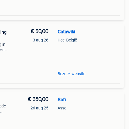
€ 30,00
Catawiki
ding
3 aug 26
Heel België
) in
 en
 - pal
Bezoek website
€ 350,00
Sofi
oede
26 aug 25
Asse
repen.
erfec