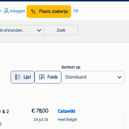
n
Inloggen
FR
Plaats zoekertje
lle afstanden…
Zoek
Sorteer op
Lijst
Foto’s
€ 78,00
Catawiki
r & 2
24 jul 26
Heel België
 2