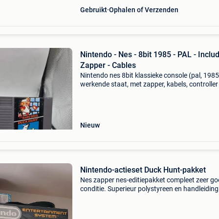
Gebruikt
Ophalen of Verzenden
Nintendo - Nes - 8bit 1985 - PAL - Inclu
Zapper - Cables
Nintendo nes 8bit klassieke console (pal, 1985
werkende staat, met zapper, kabels, controller
duck hunt-spel. Titel: nintendo - nes - 8bit 1985
- including zapper - cables geschatte waard
Nieuw
Nintendo-actieset Duck Hunt-pakket
Nes zapper nes-editiepakket compleet zeer g
conditie. Superieur polystyreen en handleiding
inbegrepen. Alle kabels en joysticks zijn inbeg
In perfecte staat, verzamelobject. Het werkt p