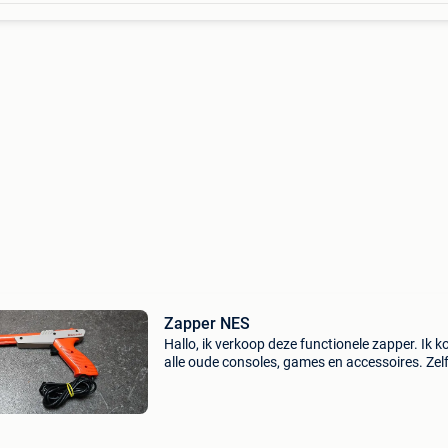
Zapper NES
Hallo, ik verkoop deze functionele zapper. Ik k
alle oude consoles, games en accessoires. Zelf
in goede staat of niet compleet! Andere
accessoires, andere games en andere console
beschikbaar,