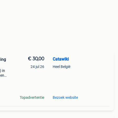
€ 30,00
Catawiki
ding
24 jul 26
Heel België
) in
 en
 - pal
Topadvertentie
Bezoek website