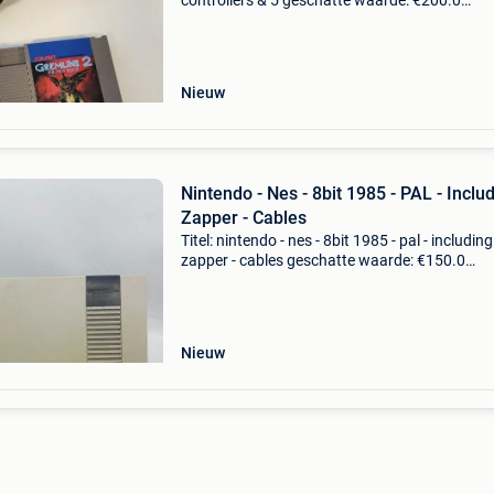
controllers & 5 geschatte waarde: €200.0
Belangrijk: winnende biedingen zijn exclusief 
koperbescherming + €3 nintendo nes &am
Nieuw
Nintendo - Nes - 8bit 1985 - PAL - Inclu
Zapper - Cables
Titel: nintendo - nes - 8bit 1985 - pal - including
zapper - cables geschatte waarde: €150.0
Belangrijk: winnende biedingen zijn exclusief 
koperbescherming + €3 hallo, u biedt op:1x lim
Nieuw