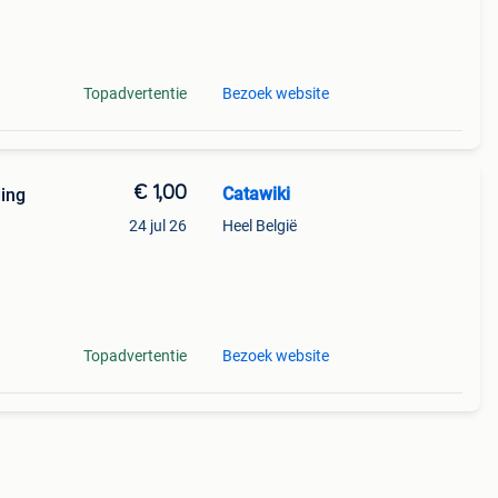
9%
Topadvertentie
Bezoek website
€ 1,00
Catawiki
ding
24 jul 26
Heel België
9%
it
Topadvertentie
Bezoek website