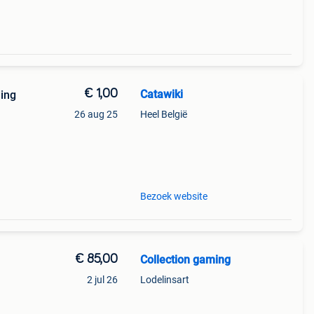
€ 1,00
Catawiki
ding
26 aug 25
Heel België
9%
it
Bezoek website
€ 85,00
Collection gaming
2 jul 26
Lodelinsart
goede
ndere