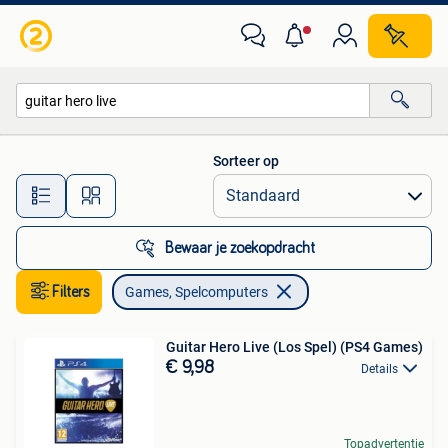
Games en Spelcomputers
Sorteer op
Alle afstanden…
Bewaar je zoekopdracht
Filters
Games, Spelcomputers
Guitar Hero Live (Los Spel) (PS4 Games)
€ 9,98
Details
Topadvertentie