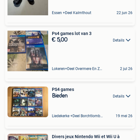
Essen +Deel Kalmthout
22 jun 26
Ps4 games lot van 3
€ 5,00
Details
Lokeren+Deel Overmere En Zele
2 jul 26
PS4 games
Bieden
Details
Liedekerke +Deel Borchtlombeek
19 mei 26
Divers jeux Nintendo Wii et Wii U à