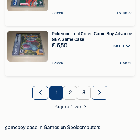
Geleen
16 jan 23
Pokemon LeafGreen Game Boy Advance
GBA Game Case
€ 6,50
Details
Geleen
8 jan 23
1
2
3
Pagina 1 van 3
gameboy case in Games en Spelcomputers