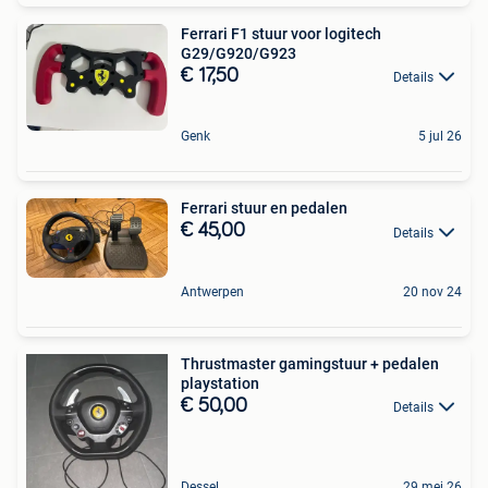
Ferrari F1 stuur voor logitech
G29/G920/G923
€ 17,50
Details
Genk
5 jul 26
Ferrari stuur en pedalen
€ 45,00
Details
Antwerpen
20 nov 24
Thrustmaster gamingstuur + pedalen
playstation
€ 50,00
Details
Dessel
29 mei 26