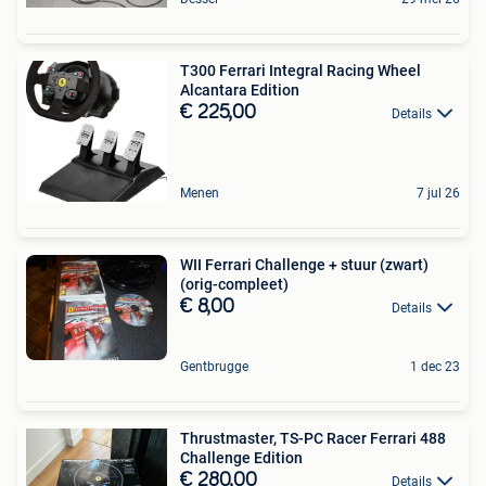
T300 Ferrari Integral Racing Wheel
Alcantara Edition
€ 225,00
Details
Menen
7 jul 26
WII Ferrari Challenge + stuur (zwart)
(orig-compleet)
€ 8,00
Details
Gentbrugge
1 dec 23
Thrustmaster, TS-PC Racer Ferrari 488
Challenge Edition
€ 280,00
Details