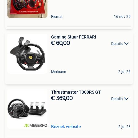
Riemst
16 nov 25
Gaming Stuur FERRARI
€ 60,00
Details
Merksem
2 jul 26
Thrustmaster T300RS GT
€ 369,00
Details
Bezoek website
2 jul 26