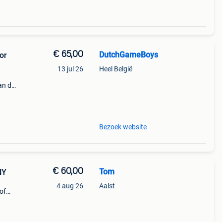
€ 65,00
DutchGameBoys
or
13 jul 26
Heel België
an de
eel
Bezoek website
€ 60,00
Tom
NY
4 aug 26
Aalst
 of