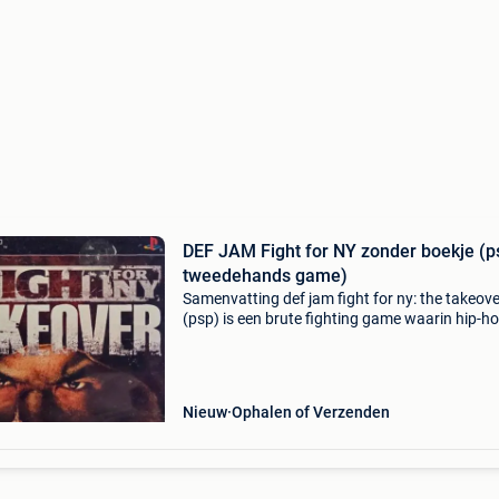
DEF JAM Fight for NY zonder boekje (p
tweedehands game)
Samenvatting def jam fight for ny: the takeove
(psp) is een brute fighting game waarin hip-h
straatgevechten samenkomen in intense battl
Wat is def jam fight for ny: the takeover? Dit is
Nieuw
Ophalen of Verzenden