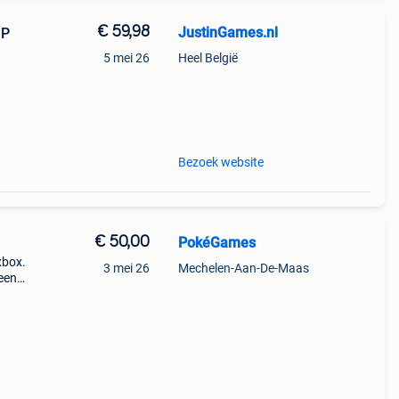
€ 59,98
JustinGames.nl
SP
5 mei 26
Heel België
Bezoek website
€ 50,00
PokéGames
xbox.
3 mei 26
Mechelen-Aan-De-Maas
 een
voor
 sta