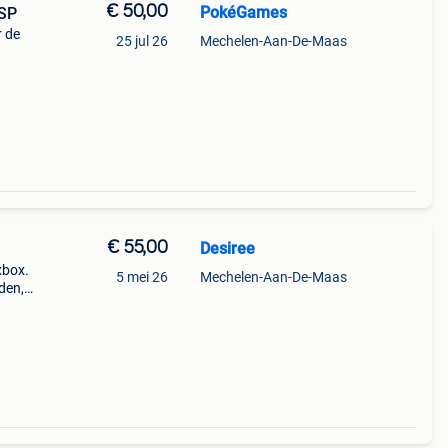
€ 50,00
PokéGames
PSP
r de
25 jul 26
Mechelen-Aan-De-Maas
t en
€ 55,00
Desiree
xbox.
5 mei 26
Mechelen-Aan-De-Maas
den,
emt