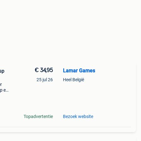
€ 34,95
Lamar Games
sp
25 jul 26
Heel België
r
op en
es.
 een
Topadvertentie
Bezoek website