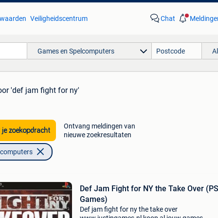
waarden
Veiligheidscentrum
Chat
Meldinge
Games en Spelcomputers
A
oor 'def jam fight for ny'
Ontvang meldingen van
 je zoekopdracht
nieuwe zoekresultaten
lcomputers
Def Jam Fight for NY the Take Over (P
Games)
Def jam fight for ny the take over