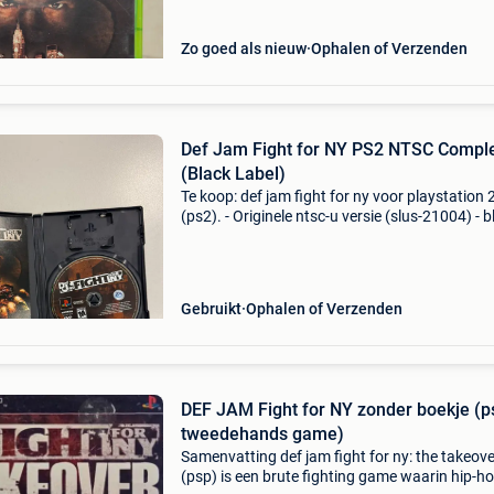
Zo goed als nieuw
Ophalen of Verzenden
Def Jam Fight for NY PS2 NTSC Compl
(Black Label)
Te koop: def jam fight for ny voor playstation 
(ps2). - Originele ntsc-u versie (slus-21004) - b
label uitgave - originele doos - originele handle
aanwezig - originele game-disc aanwezig -
Gebruikt
Ophalen of Verzenden
DEF JAM Fight for NY zonder boekje (p
tweedehands game)
Samenvatting def jam fight for ny: the takeove
(psp) is een brute fighting game waarin hip-h