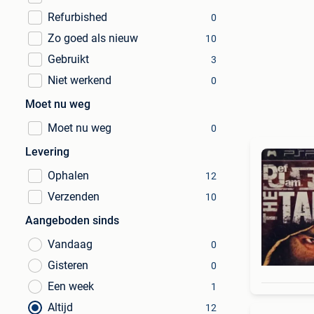
Refurbished
0
Zo goed als nieuw
10
Gebruikt
3
Niet werkend
0
Moet nu weg
Moet nu weg
0
Levering
Ophalen
12
Verzenden
10
Aangeboden sinds
Vandaag
0
Gisteren
0
Een week
1
Altijd
12