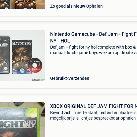
Zo goed als nieuw
Ophalen
Nintendo Gamecube - Def Jam - Fight F
NY - HOL
Def jam – fight for ny hol complete with box &
manual dutch game boys welkom op de site v
dutchgameboys.games en consoles van heel v
platforms. Neem snel eens een kijkje.gratis
verzending
Gebruikt
Verzenden
XBOX ORIGINAL DEF JAM FIGHT FOR 
Bevind zich in nette staat, testen ter plaatse is
mogelijk prijs is lichtjes bespreekbaar ophalen
verzenden mogelijk ik spreek nl & fr