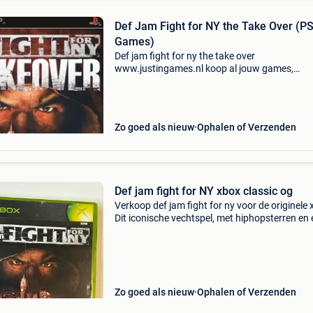
Def Jam Fight for NY the Take Over (P
Games)
Def jam fight for ny the take over
www.justingames.nl koop al jouw games,
accessoires en consoles veilig en snel via onze
webshop met bancontact, belfius, kbc/cbc of
klarna achteraf betalen. - Groot a
Zo goed als nieuw
Ophalen of Verzenden
Def jam fight for NY xbox classic og
Verkoop def jam fight for ny voor de originele 
Dit iconische vechtspel, met hiphopsterren en
diepgaande verhaalmodus, is een must-have 
liefhebbers van het genre. De game is in goede
Zo goed als nieuw
Ophalen of Verzenden