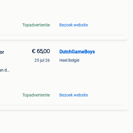
Topadvertentie
Bezoek website
€ 65,00
DutchGameBoys
or
25 jul 26
Heel België
an de
eel
Topadvertentie
Bezoek website