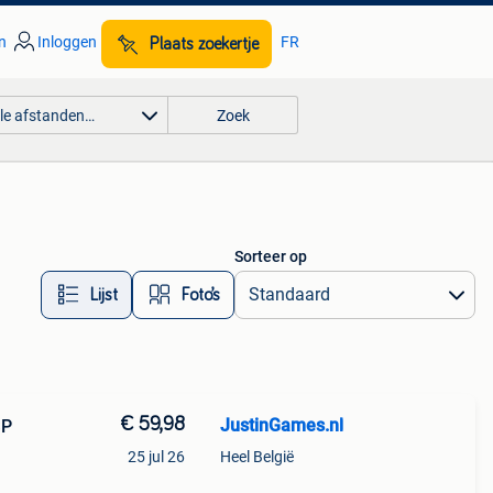
n
Inloggen
FR
Plaats zoekertje
lle afstanden…
Zoek
Sorteer op
Lijst
Foto’s
€ 59,98
JustinGames.nl
SP
25 jul 26
Heel België