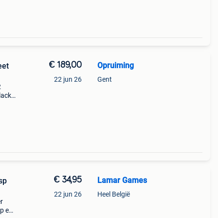
€ 189,00
Opruiming
eet
22 jun 26
Gent
2
lack
iding
€ 34,95
Lamar Games
sp
22 jun 26
Heel België
r
op en