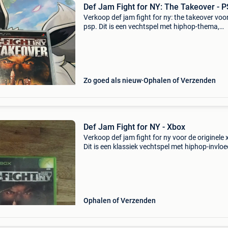
Def Jam Fight for NY: The Takeover - 
Verkoop def jam fight for ny: the takeover voo
psp. Dit is een vechtspel met hiphop-thema,
uitgebracht door ea. De game is in goede staa
de umd-schijf is onbeschadigd. Geschikt voor
liefhebber
Zo goed als nieuw
Ophalen of Verzenden
Def Jam Fight for NY - Xbox
Verkoop def jam fight for ny voor de originele 
Dit is een klassiek vechtspel met hiphop-invloe
waarin je je eigen vechter creëert en het opne
tegen bekende artiesten. De game is in goede
Ophalen of Verzenden