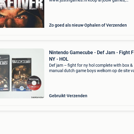
www.justingames.nl koop al jouw games,
accessoires en consoles veilig en snel via onze
webshop met bancontact, belfius, kbc/cbc of
klarna achteraf betalen. - Groot a
Zo goed als nieuw
Ophalen of Verzenden
Nintendo Gamecube - Def Jam - Fight F
NY - HOL
Def jam – fight for ny hol complete with box &
manual dutch game boys welkom op de site v
dutchgameboys.games en consoles van heel v
platforms. Neem snel eens een kijkje.gratis
verzending
Gebruikt
Verzenden