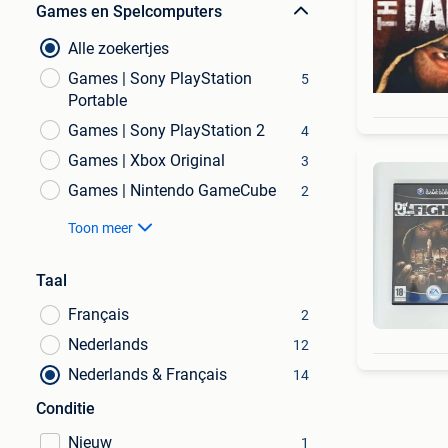
Games en Spelcomputers
Alle zoekertjes
Games | Sony PlayStation
5
Portable
Games | Sony PlayStation 2
4
Games | Xbox Original
3
Games | Nintendo GameCube
2
Toon meer
Taal
Français
2
Nederlands
12
Nederlands & Français
14
Conditie
Nieuw
1