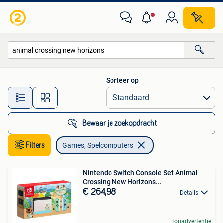
Games en Spelcomputers
Sorteer op
Alle afstanden…
Bewaar je zoekopdracht
Filters
Games, Spelcomputers
Nintendo Switch Console Set Animal
Crossing New Horizons...
€ 264,98
Details
Topadvertentie