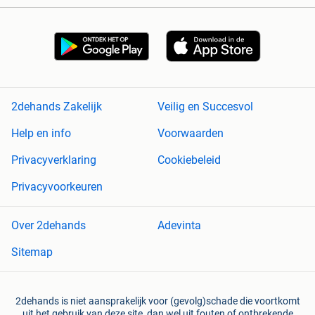
2dehands Zakelijk
Veilig en Succesvol
Help en info
Voorwaarden
Privacyverklaring
Cookiebeleid
Privacyvoorkeuren
Over 2dehands
Adevinta
Sitemap
2dehands is niet aansprakelijk voor (gevolg)schade die voortkomt
uit het gebruik van deze site, dan wel uit fouten of ontbrekende