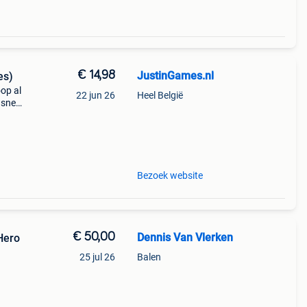
€ 14,98
JustinGames.nl
es)
op al
22 jun 26
Heel België
 snel
c/cbc
t e
Bezoek website
€ 50,00
Dennis Van Vlerken
Hero
25 jul 26
Balen