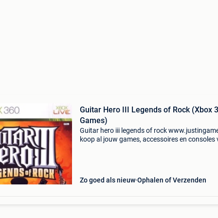
Guitar Hero III Legends of Rock (Xbox 
Games)
Guitar hero iii legends of rock www.justingam
koop al jouw games, accessoires en consoles v
en snel via onze webshop met bancontact, belf
kbc/cbc of klarna achteraf betalen. - Groot as
Zo goed als nieuw
Ophalen of Verzenden