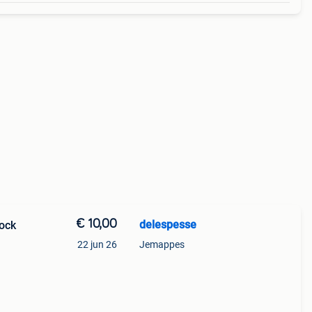
€ 10,00
delespesse
Rock
22 jun 26
Jemappes