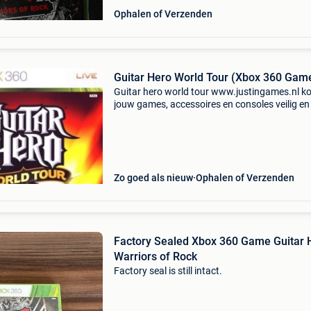
Ophalen of Verzenden
Guitar Hero World Tour (Xbox 360 Gam
Guitar hero world tour www.justingames.nl ko
jouw games, accessoires en consoles veilig en
via onze webshop met bancontact, belfius, kb
of klarna achteraf betalen. - Groot assortimen
Zo goed als nieuw
Ophalen of Verzenden
Factory Sealed Xbox 360 Game Guitar 
Warriors of Rock
Factory seal is still intact.