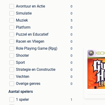
Avontuur en Actie
0
Simulatie
0
Muziek
5
Platform
0
Puzzel en Educatief
0
Racen en Vliegen
0
Role Playing Game (Rpg)
0
Shooter
0
Sport
0
Strategie en Constructie
0
Vechten
0
Overige genres
0
Aantal spelers
1 speler
1