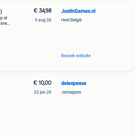
€ 34,98
JustinGames.nl
)
p al
3 aug 26
Heel België
 snel
c/cbc
t en
Bezoek website
€ 10,00
delespesse
22 jun 26
Jemappes