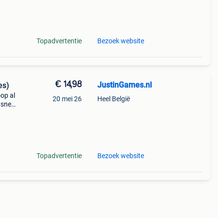
t en
Topadvertentie
Bezoek website
€ 14,98
JustinGames.nl
es)
op al
20 mei 26
Heel België
 snel
c/cbc
t e
Topadvertentie
Bezoek website