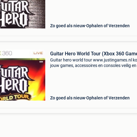
of klarna achteraf betalen. - Groot assortimen
Zo goed als nieuw
Ophalen of Verzenden
Guitar Hero World Tour (Xbox 360 Gam
Guitar hero world tour www.justingames.nl ko
jouw games, accessoires en consoles veilig en
via onze webshop met bancontact, belfius, kb
of klarna achteraf betalen. - Groot assortimen
Zo goed als nieuw
Ophalen of Verzenden