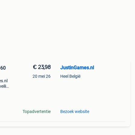
€ 23,98
JustinGames.nl
360
20 mei 26
Heel België
es.nl
eilig
ius,
so
Topadvertentie
Bezoek website