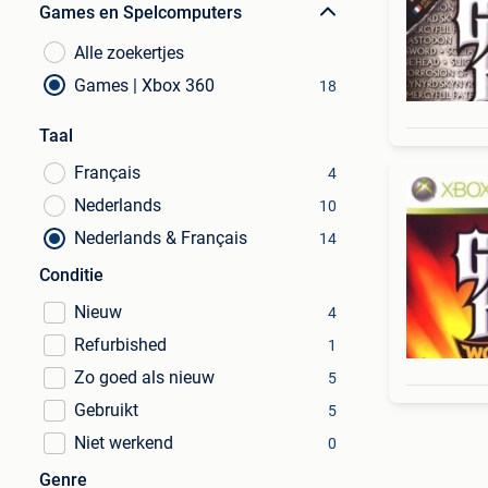
Games en Spelcomputers
Alle zoekertjes
Games | Xbox 360
18
Taal
Français
4
Nederlands
10
Nederlands & Français
14
Conditie
Nieuw
4
Refurbished
1
Zo goed als nieuw
5
Gebruikt
5
Niet werkend
0
Genre