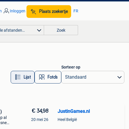
n
Inloggen
FR
Plaats zoekertje
lle afstanden…
Zoek
Sorteer op
Lijst
Foto’s
€ 34,98
JustinGames.nl
)
p al
20 mei 26
Heel België
 snel
c/cbc