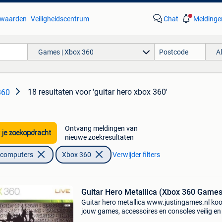
waarden
Veiligheidscentrum
Chat
Meldinge
Games | Xbox 360
A
18 resultaten
voor 'guitar hero xbox 360'
360
Ontvang meldingen van
 je zoekopdracht
nieuwe zoekresultaten
lcomputers
Xbox 360
Verwijder filters
Guitar Hero Metallica (Xbox 360 Games
Guitar hero metallica www.justingames.nl koo
jouw games, accessoires en consoles veilig en
via onze webshop met bancontact, belfius, kb