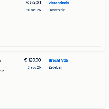
€ 55,00
vierendeels
20 mei 26
Oosterzele
€ 120,00
Brecht Vdb
r
3 aug 26
Zedelgem
eur