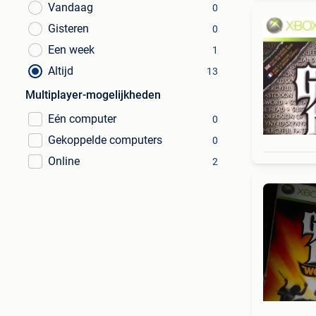
Vandaag
0
Gisteren
0
Een week
1
Altijd
13
Multiplayer-mogelijkheden
Eén computer
0
Gekoppelde computers
0
Online
2