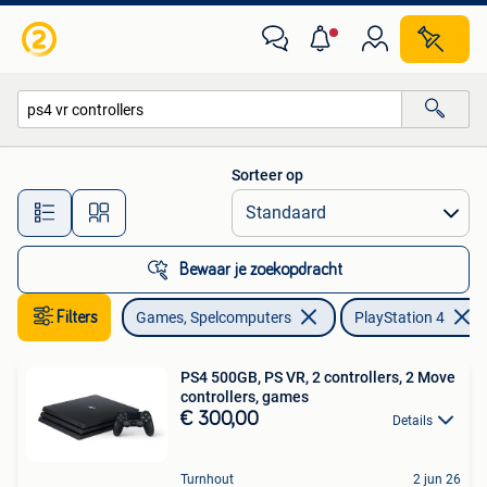
Games | Sony PlayStation 4
Sorteer op
Alle afstanden…
Bewaar je zoekopdracht
Filters
Games, Spelcomputers
PlayStation 4
PS4 500GB, PS VR, 2 controllers, 2 Move
controllers, games
€ 300,00
Details
Turnhout
2 jun 26