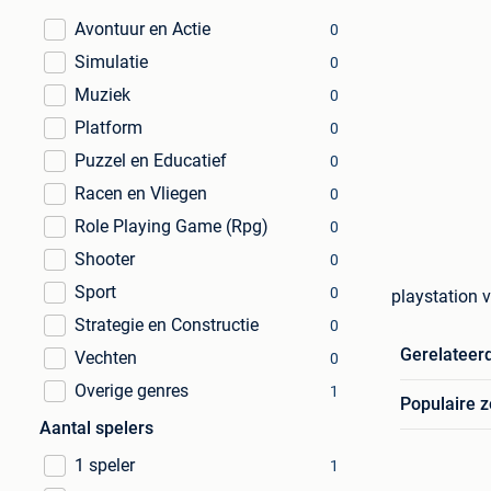
Avontuur en Actie
0
Simulatie
0
Muziek
0
Platform
0
Puzzel en Educatief
0
Racen en Vliegen
0
Role Playing Game (Rpg)
0
Shooter
0
Sport
0
playstation v
Strategie en Constructie
0
Gerelateer
Vechten
0
Overige genres
1
Populaire 
Aantal spelers
1 speler
1