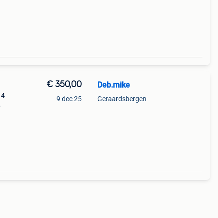
leek
€ 350,00
Deb.mike
 4
9 dec 25
Geraardsbergen
bels
es