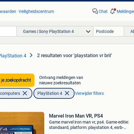
waarden
Veiligheidscentrum
Chat
Meldinge
Games | Sony PlayStation 4
A
2 resultaten
voor 'playstation vr bril'
layStation 4
Ontvang meldingen van
 je zoekopdracht
nieuwe zoekresultaten
lcomputers
PlayStation 4
Verwijder filters
Marvel Iron Man VR, PS4
Game marvel iron man vr, ps4. Game-editie:
standaard, platform: playstation 4, esrb-
beoordeling: rp (rating pending), pegi-classifica