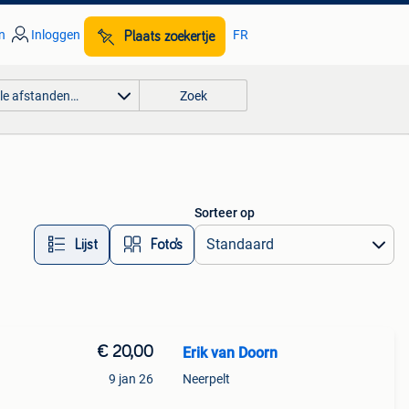
n
Inloggen
FR
Plaats zoekertje
lle afstanden…
Zoek
Sorteer op
Lijst
Foto’s
€ 20,00
Erik van Doorn
9 jan 26
Neerpelt
tie: