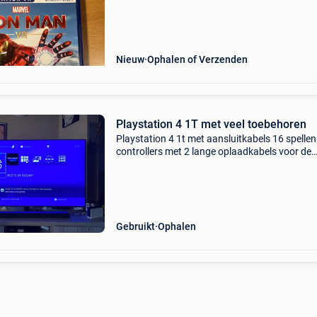
12, verschijningsdatum: 15/05/2020 dit spel b
helaas niet
Nieuw
Ophalen of Verzenden
Playstation 4 1T met veel toebehoren
Playstation 4 1t met aansluitkabels 16 spellen
controllers met 2 lange oplaadkabels voor de
controllers 2 move sticks met bijbehorende ka
vr bril met camera en bijbehorende kabels. All
werkt e
Gebruikt
Ophalen