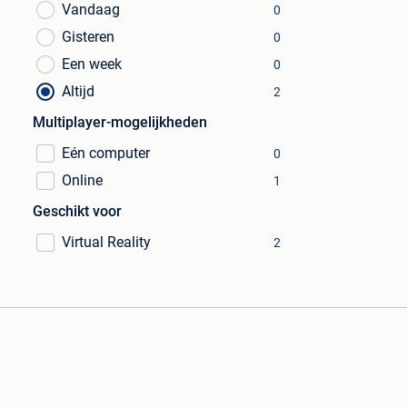
Vandaag
0
Gisteren
0
Een week
0
Altijd
2
Multiplayer-mogelijkheden
Eén computer
0
Online
1
Geschikt voor
Virtual Reality
2