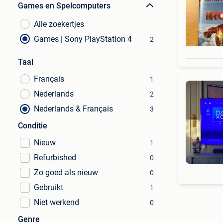
Games en Spelcomputers
Alle zoekertjes
Games | Sony PlayStation 4
2
Taal
Français
1
Nederlands
2
Nederlands & Français
3
Conditie
Nieuw
1
Refurbished
0
Zo goed als nieuw
0
Gebruikt
1
Niet werkend
0
Genre