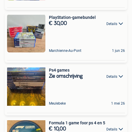
PlayStation-gamebundel
€ 30,00
Details
Marchienne-Au-Pont
1 jun 26
Ps4 games
Zie omschrijving
Details
Meulebeke
1 mei 26
Formula 1 game foor ps 4 en 5
€ 10,00
Details