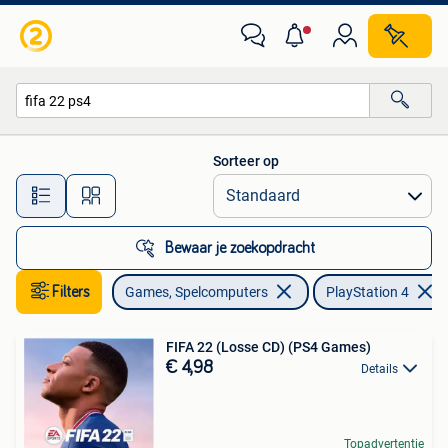
Games | Sony PlayStation 4
Sorteer op
Alle afstanden…
Bewaar je zoekopdracht
Filters
Games, Spelcomputers
PlayStation 4
FIFA 22 (Losse CD) (PS4 Games)
€ 4,98
Details
Topadvertentie