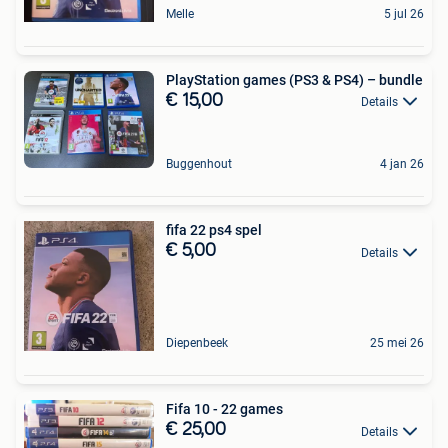
Melle
5 jul 26
PlayStation games (PS3 & PS4) – bundle
€ 15,00
Details
Buggenhout
4 jan 26
fifa 22 ps4 spel
€ 5,00
Details
Diepenbeek
25 mei 26
Fifa 10 - 22 games
€ 25,00
Details