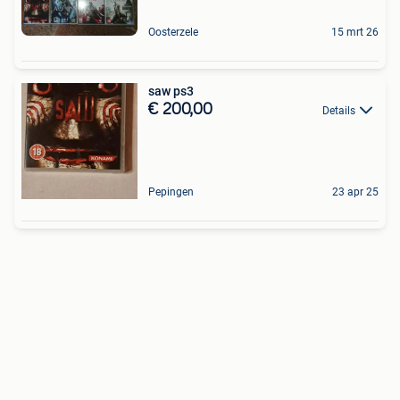
Oosterzele
15 mrt 26
saw ps3
€ 200,00
Details
Pepingen
23 apr 25