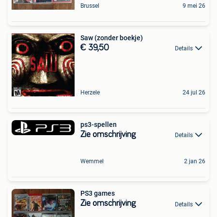
Brussel
9 mei 26
Saw (zonder boekje)
€ 39,50
Details
Herzele
24 jul 26
ps3-spellen
Zie omschrijving
Details
Wemmel
2 jan 26
PS3 games
Zie omschrijving
Details