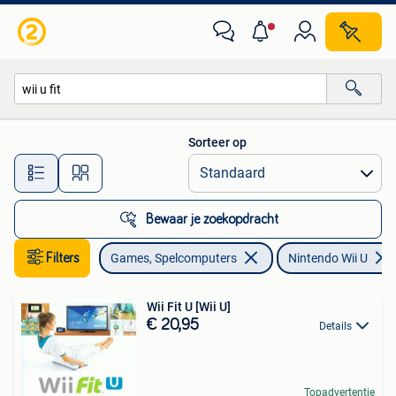
Games | Nintendo Wii U
Sorteer op
Alle afstanden…
Bewaar je zoekopdracht
Filters
Games, Spelcomputers
Nintendo Wii U
Wii Fit U [Wii U]
€ 20,95
Details
Topadvertentie