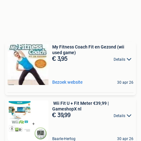
My Fitness Coach Fit en Gezond (wii
used game)
€ 3,95
Details
Bezoek website
30 apr 26
️ Wii Fit U + Fit Meter €39,99 |
GameshopX nl
€ 39,99
Details
Baarle-Hertog
30 apr 26