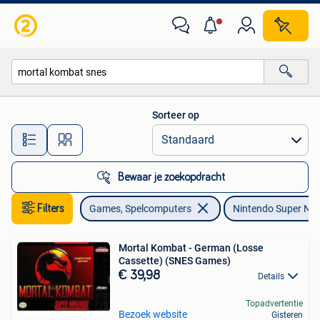
Games | Nintendo Super NES
Sorteer op
Alle afstanden…
Bewaar je zoekopdracht
Filters
Games, Spelcomputers
Nintendo Super NE
Mortal Kombat - German (Losse
Cassette) (SNES Games)
€ 39,98
Details
Topadvertentie
Bezoek website
Gisteren