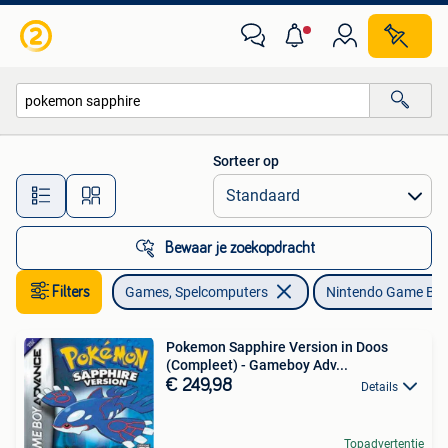
Games | Nintendo Game Boy
Sorteer op
Alle afstanden…
Bewaar je zoekopdracht
Filters
Games, Spelcomputers
Nintendo Game Bo
Pokemon Sapphire Version in Doos
(Compleet) - Gameboy Adv...
€ 249,98
Details
Topadvertentie