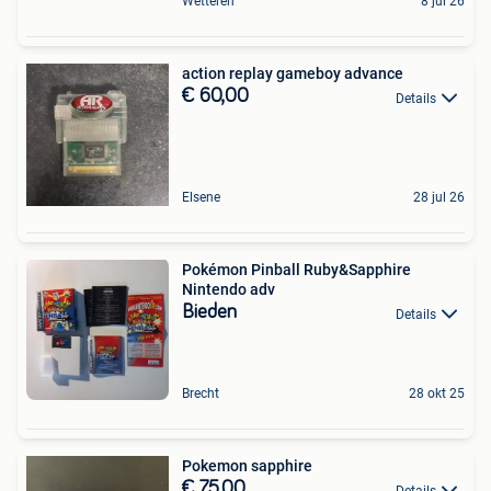
Wetteren
8 jul 26
action replay gameboy advance
€ 60,00
Details
Elsene
28 jul 26
Pokémon Pinball Ruby&Sapphire
Nintendo adv
Bieden
Details
Brecht
28 okt 25
Pokemon sapphire
€ 75,00
Details