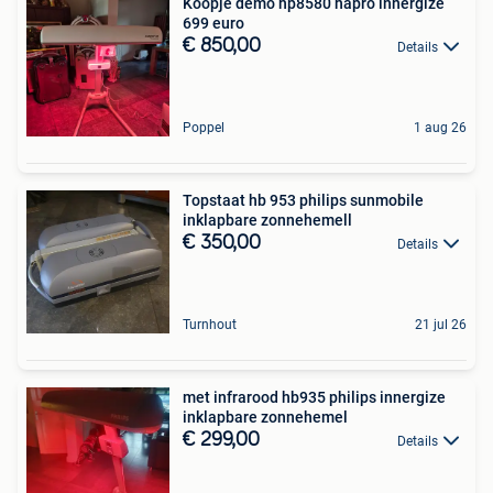
Koopje demo hp8580 hapro innergize
699 euro
€ 850,00
Details
Poppel
1 aug 26
Topstaat hb 953 philips sunmobile
inklapbare zonnehemell
€ 350,00
Details
Turnhout
21 jul 26
met infrarood hb935 philips innergize
inklapbare zonnehemel
€ 299,00
Details