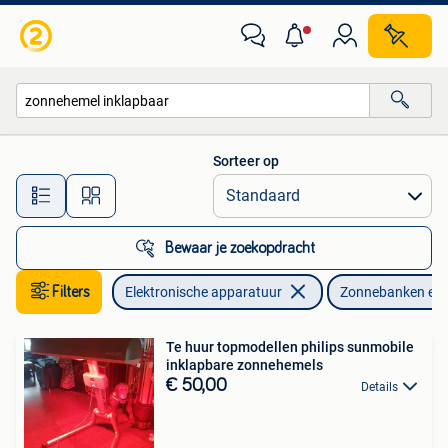
Zonnebanken en Gezichtsbruiners
Sorteer op
Alle afstanden…
Bewaar je zoekopdracht
Filters
Elektronische apparatuur
Zonnebanken en 
Te huur topmodellen philips sunmobile
inklapbare zonnehemels
€ 50,00
Details