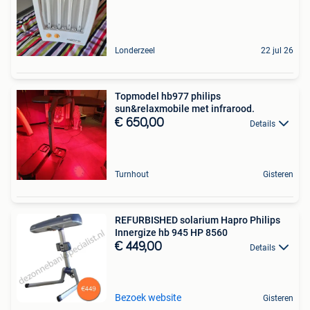
Londerzeel
22 jul 26
Topmodel hb977 philips
sun&relaxmobile met infrarood.
€ 650,00
Details
Turnhout
Gisteren
REFURBISHED solarium Hapro Philips
Innergize hb 945 HP 8560
€ 449,00
Details
Bezoek website
Gisteren