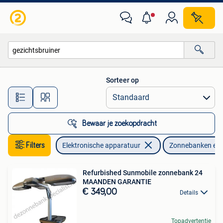
Zonnebanken en Gezichtsbruiners
Sorteer op
Alle afstanden…
Bewaar je zoekopdracht
Filters
Elektronische apparatuur
Zonnebanken en 
Refurbished Sunmobile zonnebank 24
MAANDEN GARANTIE
€ 349,00
Details
Topadvertentie