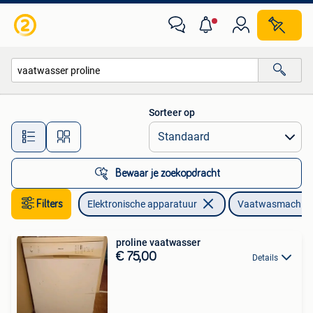
Vaatwasmachines
Sorteer op
Alle afstanden…
Bewaar je zoekopdracht
Filters
Elektronische apparatuur
Vaatwasmachin
proline vaatwasser
€ 75,00
Details