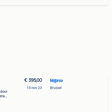
€ 395,00
M@rco
15 nov 23
Brussel
 door
 staat
375
ecte