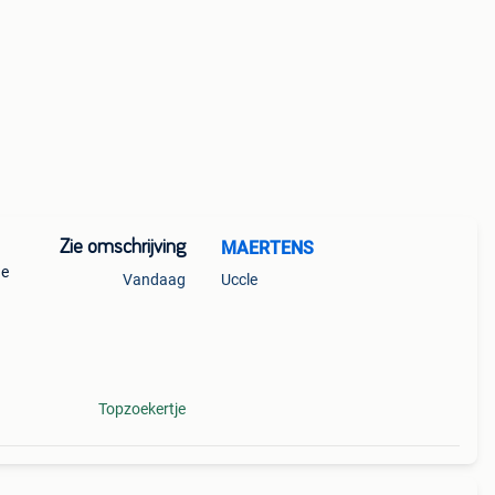
Zie omschrijving
MAERTENS
de
Vandaag
Uccle
llent
. Pl
Topzoekertje