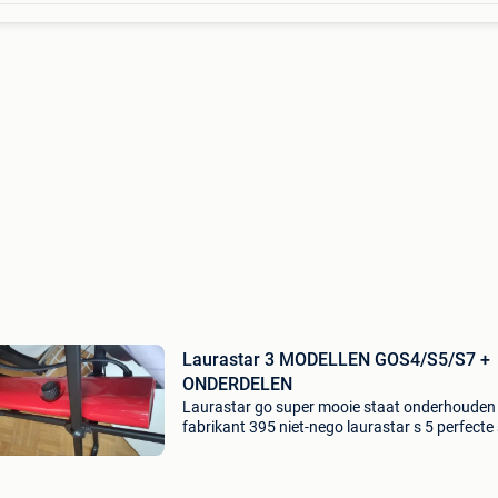
Laurastar 3 MODELLEN GOS4/S5/S7 +
ONDERDELEN
Laurastar go super mooie staat onderhouden
fabrikant 395 niet-nego laurastar s 5 perfecte
alles werkt perfect nieuwe superschone hoes 
euro non nego laurastar s7 alles werkt in perf