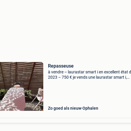
Repasseuse
à vendre – laurastar smart i en excellent état 
2023 – 750 € je vends une laurastar smart i,
centrale de repassage haut de gamme, en exce
état de fonctionnement et très bien entretenue
Zo goed als nieuw
Ophalen