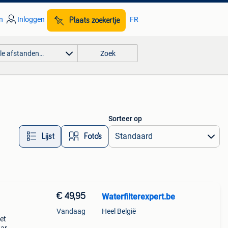
n
Inloggen
FR
Plaats zoekertje
lle afstanden…
Zoek
Sorteer op
Lijst
Foto’s
€ 49,95
Waterfilterexpert.be
Vandaag
Heel België
et