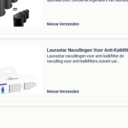
speciaal door zwitserse ingenieurs van lauras
ontwikkelde anti-kalkpatroon filtert leidingwat
voordat het wordt gebruikt om mee te strijken
v
Nieuw
Verzenden
Laurastar Navullingen Voor Anti-Kalkfil
Laurastar navullingen voor anti-kalkfilter de
navulling voor anti-kalkfilters zuivert uw
leidingwater voordat u het gebruikt om te strij
Het verwijdert kalk uit het water, zodat het strij
la
Nieuw
Verzenden