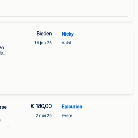
Bieden
Nicky
16 jun 26
Aalst
ken
ls
tleg
€ 180,00
Epicurien
rse
2 mei 26
Evere
e
-------
te g1