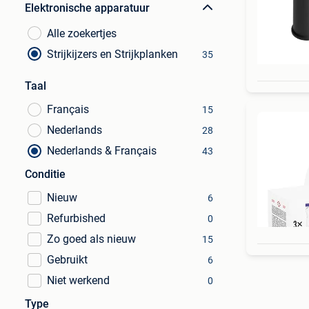
Elektronische apparatuur
Alle zoekertjes
Strijkijzers en Strijkplanken
35
Taal
Français
15
Nederlands
28
Nederlands & Français
43
Conditie
Nieuw
6
Refurbished
0
Zo goed als nieuw
15
Gebruikt
6
Niet werkend
0
Type