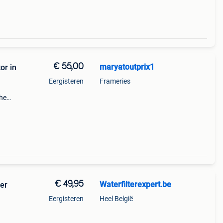
€ 55,00
maryatoutprix1
or in
Eergisteren
Frameries
che
ert
€ 49,95
Waterfilterexpert.be
ter
Eergisteren
Heel België
ken.
kijzer