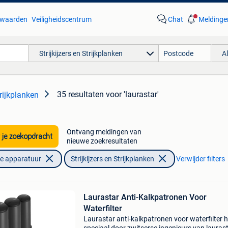
waarden
Veiligheidscentrum
Chat
Meldinge
Strijkijzers en Strijkplanken
A
35 resultaten
voor 'laurastar'
trijkplanken
Ontvang meldingen van
 je zoekopdracht
nieuwe zoekresultaten
he apparatuur
Strijkijzers en Strijkplanken
Verwijder filters
Laurastar Anti-Kalkpatronen Voor
Waterfilter
Laurastar anti-kalkpatronen voor waterfilter h