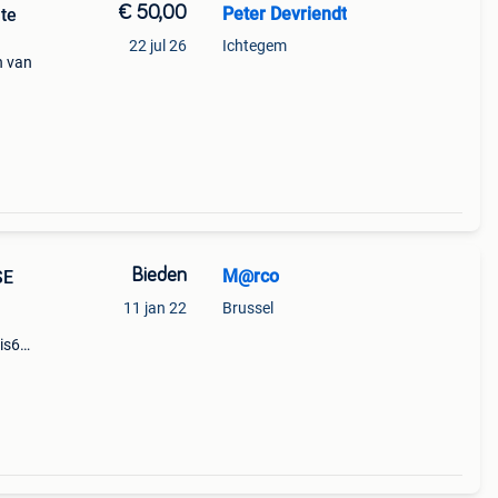
€ 50,00
Peter Devriendt
 te
22 jul 26
Ichtegem
n van
Bieden
M@rco
SE
11 jan 22
Brussel
is6