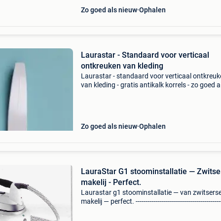
Zo goed als nieuw
Ophalen
Laurastar - Standaard voor verticaal
ontkreuken van kleding
Laurastar - standaard voor verticaal ontkreu
van kleding - gratis antikalk korrels - zo goed a
nieuw inclusief originele doos met installatie ui
eens het stuk in elkaar zit, kan het niet meer
Zo goed als nieuw
Ophalen
LauraStar G1 stoominstallatie — Zwitse
makelij - Perfect.
Laurastar g1 stoominstallatie — van zwitsers
makelij — perfect. --------------------------------------------
-------------------------- Merk: laurastar. Model: eers
— 731. Gemaakt in zwits