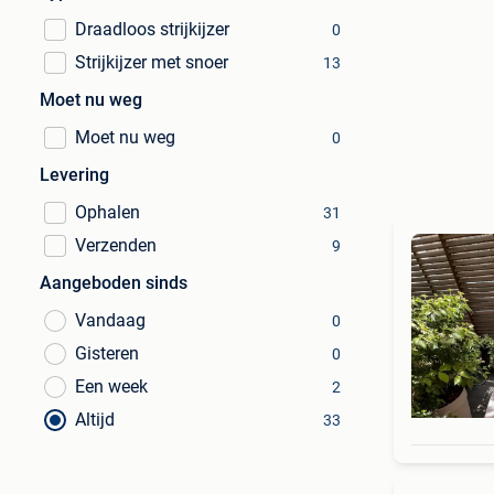
Draadloos strijkijzer
0
Strijkijzer met snoer
13
Moet nu weg
Moet nu weg
0
Levering
Ophalen
31
Verzenden
9
Aangeboden sinds
Vandaag
0
Gisteren
0
Een week
2
Altijd
33