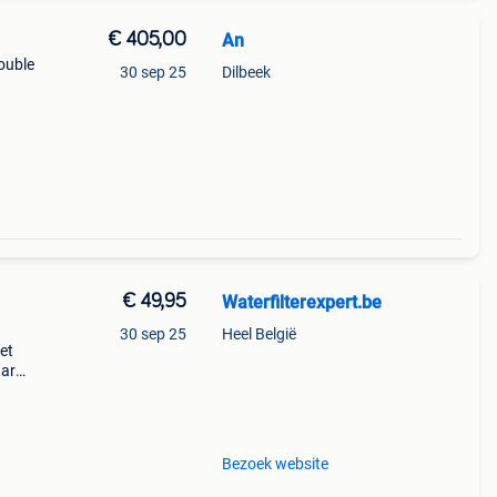
€ 405,00
An
double
30 sep 25
Dilbeek
€ 49,95
Waterfilterexpert.be
30 sep 25
Heel België
et
tar
er
. Het
Bezoek website