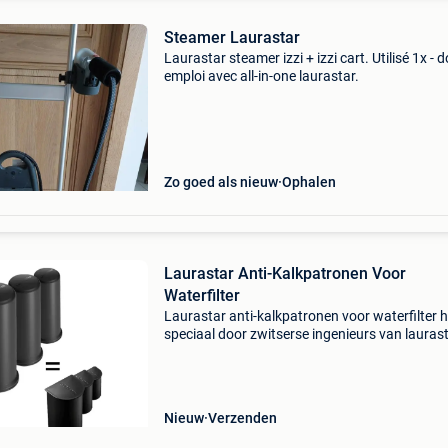
Steamer Laurastar
Laurastar steamer izzi + izzi cart. Utilisé 1x - 
emploi avec all-in-one laurastar.
Zo goed als nieuw
Ophalen
Laurastar Anti-Kalkpatronen Voor
Waterfilter
Laurastar anti-kalkpatronen voor waterfilter h
speciaal door zwitserse ingenieurs van lauras
ontwikkelde anti-kalkpatroon filtert leidingwat
voordat het wordt gebruikt om mee te strijken
v
Nieuw
Verzenden