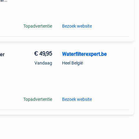
tar
er
. Het
Topadvertentie
Bezoek website
€ 49,95
Waterfilterexpert.be
ter
Vandaag
Heel België
ken.
kijzer
Topadvertentie
Bezoek website