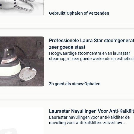
Gebruikt
Ophalen of Verzenden
Professionele Laura Star stoomgenerat
zeer goede staat
Hoogwaardige stoomcentrale van laurastar
steamup, in zeer goede werkende en esthetis
staat. Zeer weinig gebruikt en is zorgvuldig
onderhouden. Bediening: het apparaat genere
ultrafijne, droge en
Zo goed als nieuw
Ophalen
Laurastar Navullingen Voor Anti-Kalkfil
Laurastar navullingen voor anti-kalkfilter de
navulling voor anti-kalkfilters zuivert uw
leidingwater voordat u het gebruikt om te strij
Het verwijdert kalk uit het water, zodat het strij