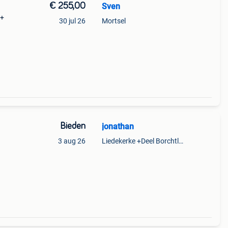
€ 255,00
Sven
 +
30 jul 26
Mortsel
Bieden
jonathan
3 aug 26
Liedekerke +Deel Borchtlombeek