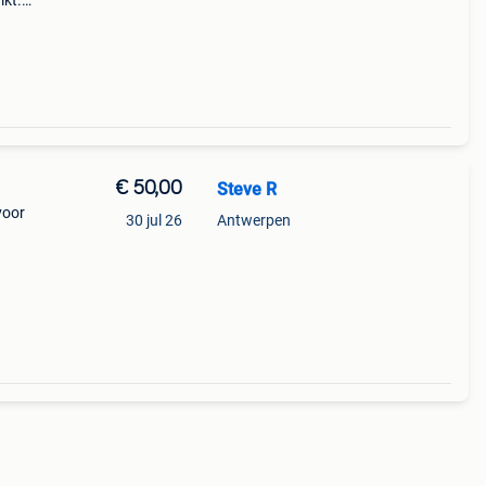
ikt.
€ 50,00
Steve R
voor
30 jul 26
Antwerpen