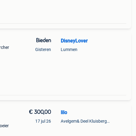
Bieden
DisneyLover
rcher
Gisteren
Lummen
uct:
 ac i
€ 300,00
lilo
17 jul 26
Avelgem& Deel Kluisbergen
oeier