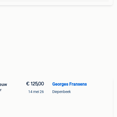
€ 125,00
Georges Fransens
ieuw
r
14 mei 26
Diepenbeek