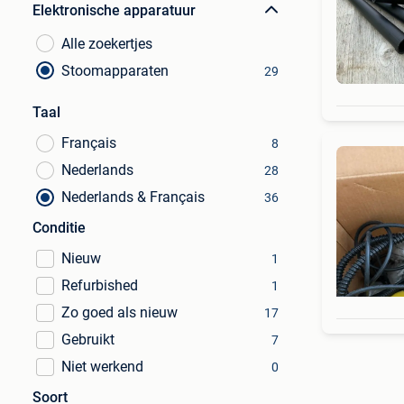
Elektronische apparatuur
Alle zoekertjes
Stoomapparaten
29
Taal
Français
8
Nederlands
28
Nederlands & Français
36
Conditie
Nieuw
1
Refurbished
1
Zo goed als nieuw
17
Gebruikt
7
Niet werkend
0
Soort