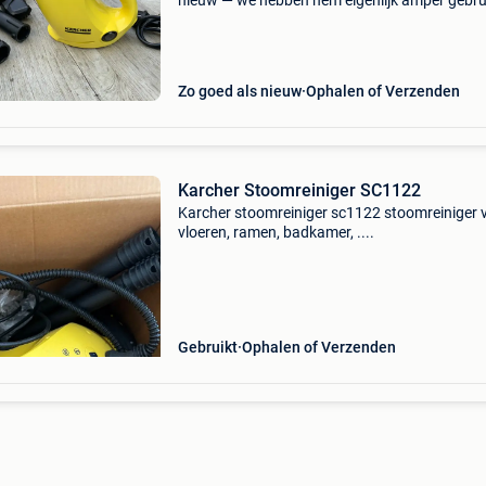
nieuw — we hebben hem eigenlijk amper gebru
Technische specificaties: • stoomdruk: 3 bar •
opwarmtijd: 3 min. • vermogen: 1.200 W &
Zo goed als nieuw
Ophalen of Verzenden
Karcher Stoomreiniger SC1122
Karcher stoomreiniger sc1122 stoomreiniger 
vloeren, ramen, badkamer, ....
Gebruikt
Ophalen of Verzenden