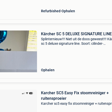
Refurbished
Ophalen
Kärcher SC 5 DELUXE SIGNATURE LINE
Splinternieuw!!! Niet uit de doos geweest!!! Kä
sc 5 deluxe signature line. Soort: cilinder-
stoomreiniger, inhoud: 1,3 l, kleur van het prod
zwart, wit. Vermogen: 2250 w, stroombron: ac,
Ophalen
Karcher SC5 Easy Fix stoomreiniger +
ruitensproeier
Karcher sc5 easy fix stoomreiniger + ruitenspr