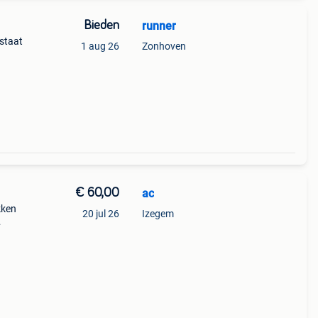
Bieden
runner
 staat
1 aug 26
Zonhoven
€ 60,00
ac
kken
20 jul 26
Izegem