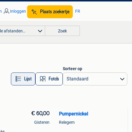
n
Inloggen
FR
Plaats zoekertje
lle afstanden…
Zoek
Sorteer op
Lijst
Foto’s
€ 60,00
Pumpernickel
Gisteren
Relegem