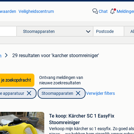
waarden
Veiligheidscentrum
Chat
Meldinge
Stoomapparaten
A
29 resultaten
voor 'karcher stoomreiniger'
n
Ontvang meldingen van
 je zoekopdracht
nieuwe zoekresultaten
he apparatuur
Stoomapparaten
Verwijder filters
Te koop: Kärcher SC 1 EasyFix
Stoomreiniger
Verkoop mijn kärcher sc 1 easyfix. Zo goed als