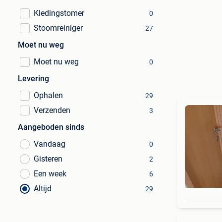
Kledingstomer
0
Stoomreiniger
27
Moet nu weg
Moet nu weg
0
Levering
Ophalen
29
Verzenden
3
Aangeboden sinds
Vandaag
0
Gisteren
2
Een week
6
Altijd
29