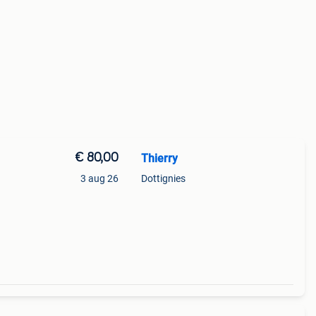
€ 80,00
Thierry
3 aug 26
Dottignies
r