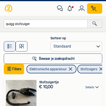
Stofzuigers
Sorteer op
Alle afstanden…
Bewaar je zoekopdracht
Filters
Elektronische apparatuur
Stofzuigers
Stofzuigertje
€ 10,00
Details