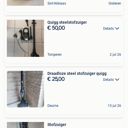
Sint-Niklaas
Gisteren
Quigg steelstofzuiger
€ 50,00
Details
Tongeren
2 jul 26
Draadloze steel stofzuiger quigg
€ 25,00
Details
Deurne
13 jul 26
Stofzuiger